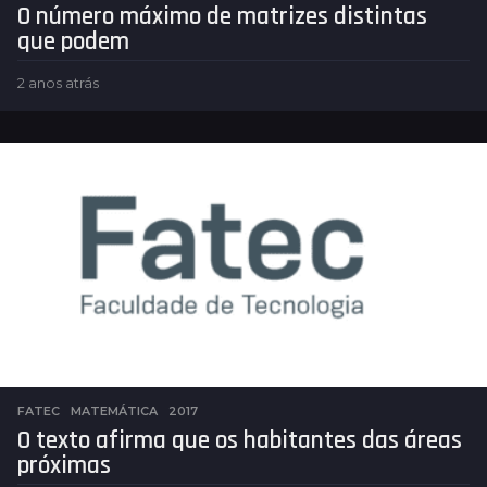
O número máximo de matrizes distintas
que podem
2 anos atrás
2
a
n
o
s
a
t
r
á
s
FATEC
,
MATEMÁTICA
2017
O texto afirma que os habitantes das áreas
próximas