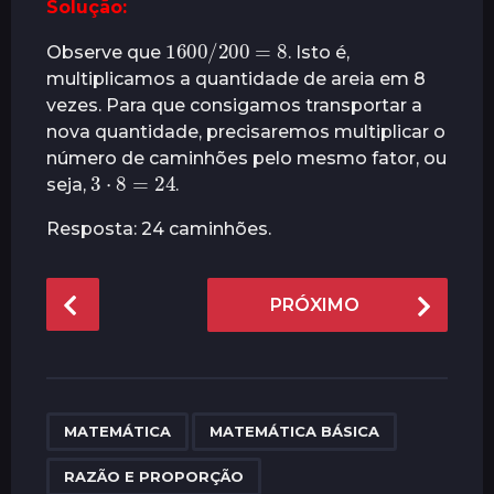
Solução:
r
1600
8
/
200
=
á
Observe que
. Isto é,
s
multiplicamos a quantidade de areia em 8
vezes. Para que consigamos transportar a
nova quantidade, precisaremos multiplicar o
número de caminhões pelo mesmo fator, ou
3
⋅
8
=
24
seja,
.
Resposta: 24 caminhões.
P
PRÓXIMO
o
s
t
P
,
,
a
MATEMÁTICA
MATEMÁTICA BÁSICA
g
RAZÃO E PROPORÇÃO
i