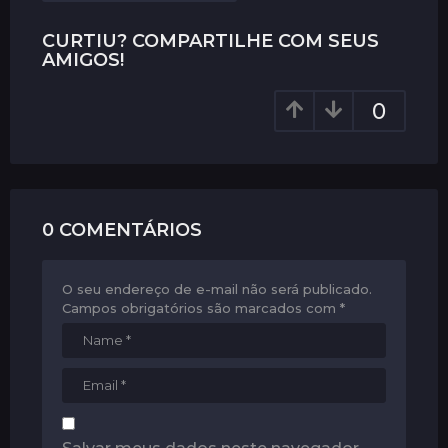
n
CURTIU? COMPARTILHE COM SEUS
a
AMIGOS!
t
i
0
o
n
0 COMENTÁRIOS
O seu endereço de e-mail não será publicado.
Campos obrigatórios são marcados com
*