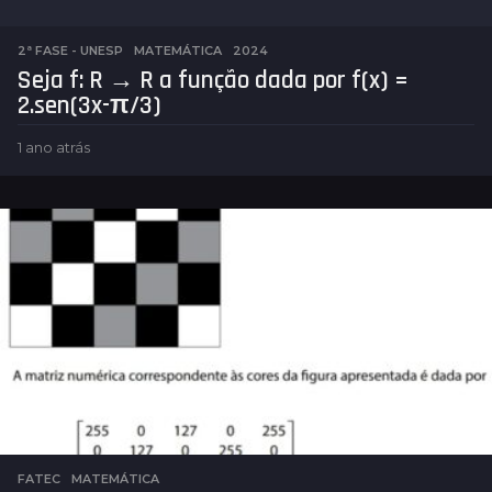
2ª FASE - UNESP
,
MATEMÁTICA
2024
Seja f: R → R a função dada por f(x) =
2.sen(3x-π/3)
1 ano atrás
1
a
n
o
a
t
r
á
s
FATEC
,
MATEMÁTICA