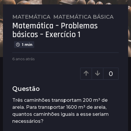
MATEMÁTICA
,
MATEMÁTICA BÁSICA
6
Matemática – Problemas
a
n
básicos – Exercício 1
o
s
1 min
a
b
t
6 anos atrás
6
y
a
r
P
n
0
á
l
o
s
e
s
n
a
6
Questão
u
t
a
s
r
Três caminhões transportam 200 m³ de
n
á
areia. Para transportar 1600 m³ de areia,
o
s
quantos caminhões iguais a esse seriam
s
necessários?
a
t