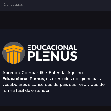
2 anos atrás
2
a
n
o
s
a
t
r
á
s
Aprenda. Compartilhe. Entenda. Aqui no
Educacional Plenus
, os exercícios dos principais
vestibulares e concursos do país são resolvidos de
forma fácil de entender!