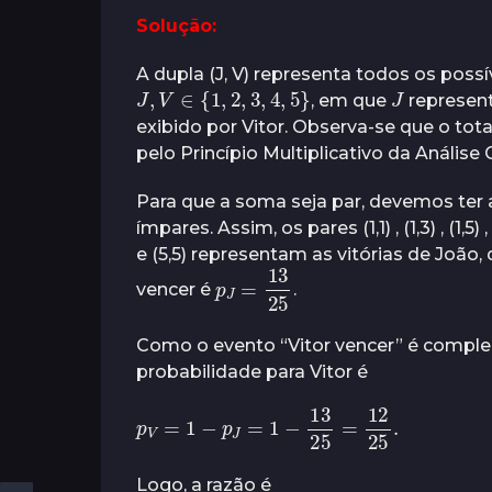
s
Solução:
A dupla (J, V) representa todos os pos
J
,
V
∈
{
1
,
2
,
3
,
4
,
5
}
J
, em que
represent
exibido por Vitor. Observa-se que o to
pelo Princípio Multiplicativo da Análise
Para que a soma seja par, devemos ter
ímpares. Assim, os pares (1,1) , (1,3) , (1,5) , (2,
e (5,5) representam as vitórias de João
p
J
=
25
13
vencer é
.
Como o evento “Vitor vencer” é comple
probabilidade para Vitor é
p
V
=
1
−
p
J
=
1
−
13
25
=
12
25
.
Logo, a razão é