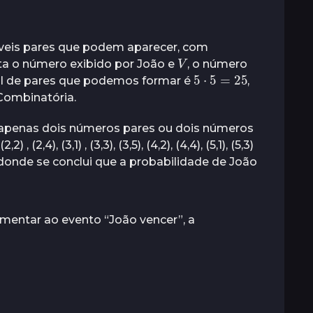
síveis pares que podem aparecer, com
V
a o número exibido por João e
, o número
5
⋅
5
=
25
tal de pares que podemos formar é
,
 Combinatória.
 apenas dois números pares ou dois números
2) , (2,4), (3,1) , (3,3), (3,5), (4,2), (4,4), (5,1), (5,3)
, donde se conclui que a probabilidade de João
mentar ao evento “João vencer”, a