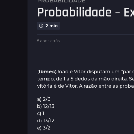
PROBABILIDADE
5
Probabilidade – Ex
a
n
o
2 min
s
a
b
5 anos atrás
5
t
y
a
r
P
n
l
á
o
e
s
s
n
a
(
Ibmec
)João e Vitor disputam um “par
5
u
t
tempo, de 1 a 5 dedos da mão direita. Se
a
s
r
vitória é de Vitor. A razão entre as prob
á
n
s
o
a) 2/3
s
b) 12/13
a
c) 1
t
d) 13/12
r
e) 3/2
á