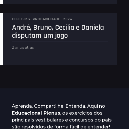
CEFET-MG
,
PROBABILIDADE
2024
André, Bruno, Cecília e Daniela
disputam um jogo
2 anos atrás
2
a
n
o
s
a
t
r
á
s
Aprenda. Compartilhe. Entenda. Aqui no
Educacional Plenus
, os exercícios dos
principais vestibulares e concursos do país
são resolvidos de forma fácil de entender!