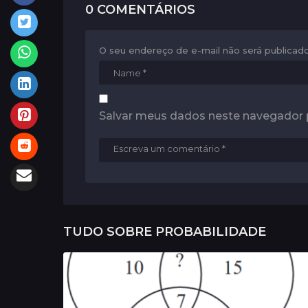
a
0 COMENTÁRIOS
t
i
O seu endereço de e-mail não será publicado
o
n
Salvar meus dados neste navegador 
TUDO SOBRE
PROBABILIDADE