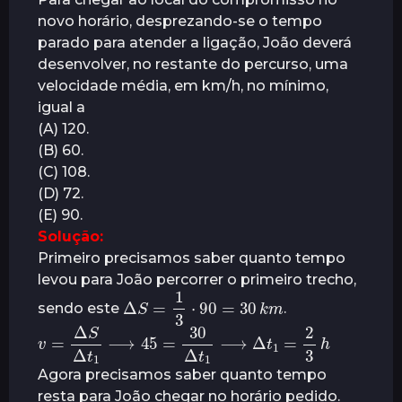
novo horário, desprezando-se o tempo
parado para atender a ligação, João deverá
desenvolver, no restante do percurso, uma
velocidade média, em km/h, no mínimo,
igual a
(A) 120.
(B) 60.
(C) 108.
(D) 72.
(E) 90.
Solução:
Primeiro precisamos saber quanto tempo
levou para João percorrer o primeiro trecho,
Δ
S
=
1
3
⋅
90
=
30
k
m
sendo este
.
v
=
Δ
S
Δ
t
1
⟶
45
=
30
Δ
t
1
⟶
Δ
t
1
=
2
3
h
Agora precisamos saber quanto tempo
resta para João chegar no horário pedido.