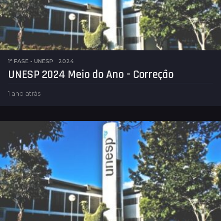
1ª FASE - UNESP
2024
UNESP 2024 Meio do Ano – Correção
1 ano atrás
1
a
n
o
a
t
r
á
s