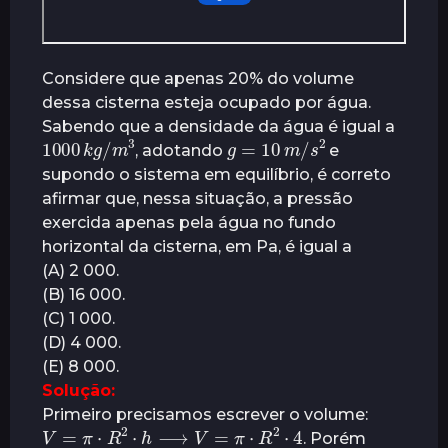
Considere que apenas 20% do volume
dessa cisterna esteja ocupado por água.
Sabendo que a densidade da água é igual a
1000
m
3
k
g
/
g
=
10
m
/
s
2
, adotando
e
supondo o sistema em equilíbrio, é correto
afirmar que, nessa situação, a pressão
exercida apenas pela água no fundo
horizontal da cisterna, em Pa, é igual a
(A) 2 000.
(B) 16 000.
(C) 1 000.
(D) 4 000.
(E) 8 000.
Solução:
Primeiro precisamos escrever o volume:
V
=
π
⋅
R
2
⋅
h
⟶
V
=
π
⋅
R
2
⋅
4
. Porém