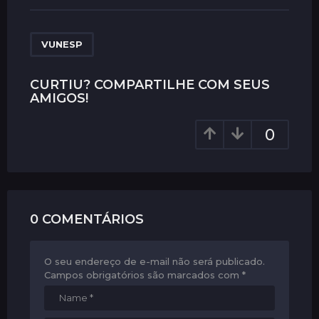
t
P
a
VUNESP
g
i
CURTIU? COMPARTILHE COM SEUS
AMIGOS!
n
a
0
t
i
o
n
0 COMENTÁRIOS
O seu endereço de e-mail não será publicado.
Campos obrigatórios são marcados com
*