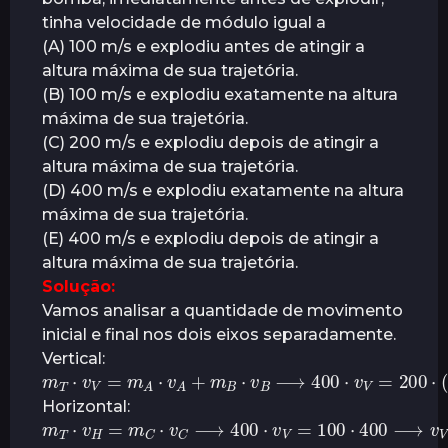
tinha velocidade de módulo igual a
(A) 100 m/s e explodiu antes de atingir a
altura máxima de sua trajetória.
(B) 100 m/s e explodiu exatamente na altura
máxima de sua trajetória.
(C) 200 m/s e explodiu depois de atingir a
altura máxima de sua trajetória.
(D) 400 m/s e explodiu exatamente na altura
máxima de sua trajetória.
(E) 400 m/s e explodiu depois de atingir a
altura máxima de sua trajetória.
Solução:
Vamos analisar a quantidade de movimento
inicial e final nos dois eixos separadamente.
Vertical:
m
T
⋅
v
V
=
m
A
⋅
v
A
+
m
B
⋅
v
B
⟶
400
⋅
v
V
=
200
⋅
(
Horizontal:
m
T
⋅
v
H
=
m
C
⋅
v
C
⟶
400
⋅
v
V
=
100
⋅
400
⟶
v
V