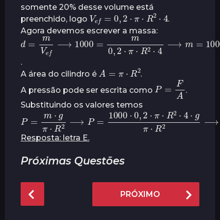
somente 20% desse volume está
V
e
f
=
0
,
2
⋅
π
⋅
R
2
⋅
4
preenchido, logo
.
Agora devemos escrever a massa:
d
=
m
V
e
f
⟶
1000
=
m
0
,
2
⋅
π
⋅
R
2
⋅
4
⟶
m
=
1000
⋅
0
,
2
⋅
π
⋅
R
2
⋅
4
.
A
=
π
⋅
R
2
A área do cilindro é
.
P
=
F
A
A pressão pode ser escrita como
.
Substituindo os valores temos
P
=
m
⋅
g
π
⋅
R
2
⟶
P
=
1000
⋅
0
,
2
⋅
π
⋅
R
2
⋅
4
⋅
g
π
⋅
R
2
⟶
P
=
8000
P
a
Resposta: letra E.
Próximas Questões
P
PRÓXIMO
o
s