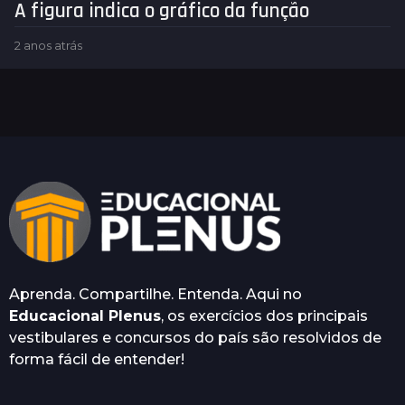
A figura indica o gráfico da função
2 anos atrás
2
a
n
o
s
a
t
r
á
s
Aprenda. Compartilhe. Entenda. Aqui no
Educacional Plenus
, os exercícios dos principais
vestibulares e concursos do país são resolvidos de
forma fácil de entender!