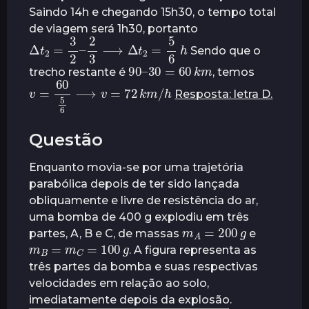
Saindo 14h e chegando 15h30, o tempo total
de viagem será 1h30, portanto
Δ
t
2
=
3
2
–
2
3
⟶
Δ
t
2
=
5
6
h
Sendo que o
30
=
90
60
–
k
m
trecho restante é
, temos
v
=
60
5
6
⟶
v
=
72
k
m
/
h
Resposta: letra D.
Questão
Enquanto movia-se por uma trajetória
parabólica depois de ter sido lançada
obliquamente e livre de resistência do ar,
uma bomba de 400 g explodiu em três
m
A
=
g
200
partes, A, B e C, de massas
e
m
B
=
m
C
=
100
g
. A figura representa as
três partes da bomba e suas respectivas
velocidades em relação ao solo,
imediatamente depois da explosão.