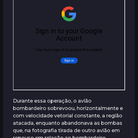
a
t
r
á
s
Durante essa operação, o avião
bombardeiro sobrevoou, horizontalmente e
com velocidade vetorial constante, a região
atacada, enquanto abandonava as bombas
que, na fotografia tirada de outro avião em
repouso em relação ao bombardeiro,