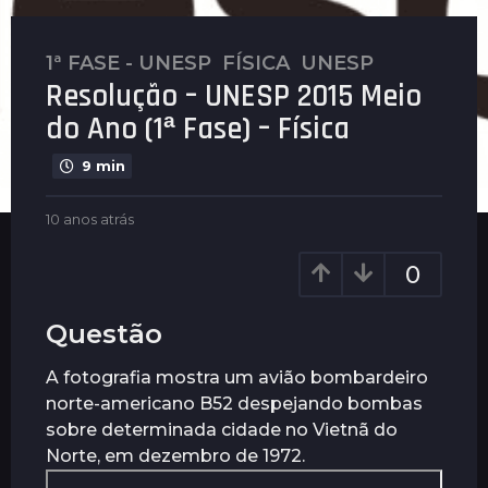
1ª FASE - UNESP
,
FÍSICA
,
UNESP
1
Resolução – UNESP 2015 Meio
0
a
do Ano (1ª Fase) – Física
n
o
9 min
s
b
a
10 anos atrás
1
y
0
t
G
a
0
r
u
n
á
i
o
m
s
s
Questão
a
a
1
r
t
0
A fotografia mostra um avião bombardeiro
ã
r
a
norte-americano B52 despejando bombas
e
á
s
s
n
sobre determinada cidade no Vietnã do
o
Norte, em dezembro de 1972.
s