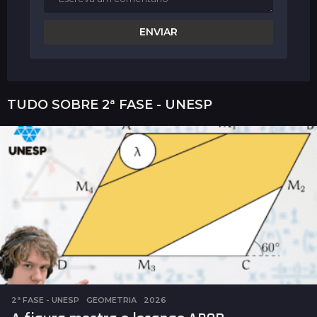
TUDO SOBRE
2ª FASE - UNESP
2ª FASE - UNESP
,
GEOMETRIA
2026