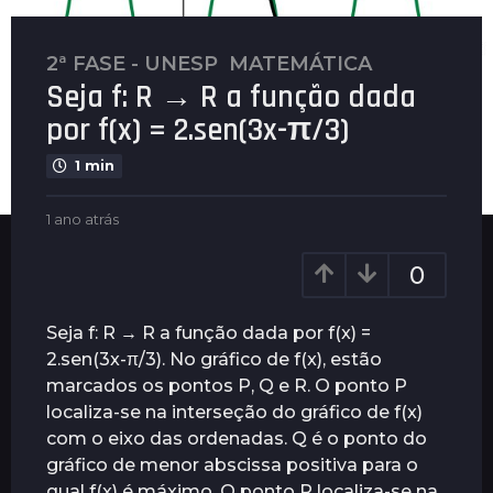
2ª FASE - UNESP
,
MATEMÁTICA
1
Seja f: R → R a função dada
a
n
por f(x) = 2.sen(3x-π/3)
o
1 min
a
t
b
1 ano atrás
1
r
y
a
á
P
n
0
s
l
o
1
e
a
n
t
a
Seja f: R → R a função dada por f(x) =
u
r
n
2.sen(3x-π/3). No gráfico de f(x), estão
s
á
o
marcados os pontos P, Q e R. O ponto P
s
a
localiza-se na interseção do gráfico de f(x)
t
com o eixo das ordenadas. Q é o ponto do
r
gráfico de menor abscissa positiva para o
á
qual f(x) é máximo. O ponto R localiza-se na