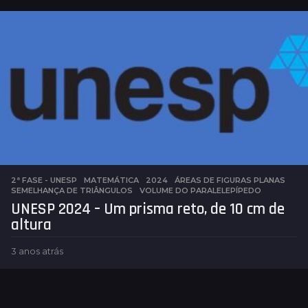
o
s
a
t
r
á
s
2ª FASE - UNESP
,
MATEMÁTICA
2024
,
ÁREAS DE FIGURAS PLANAS
,
SEMELHANÇA DE TRIÂNGULOS
,
VOLUME DO PARALELEPÍPEDO
UNESP 2024 – Um prisma reto, de 10 cm de
altura
3 anos atrás
3
a
n
o
s