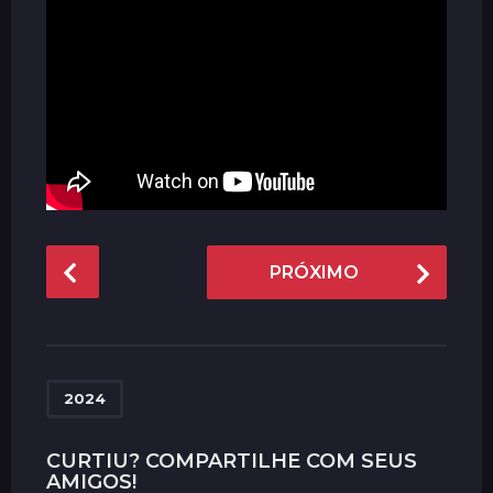
P
PRÓXIMO
o
s
t
P
a
2024
g
i
CURTIU? COMPARTILHE COM SEUS
AMIGOS!
n