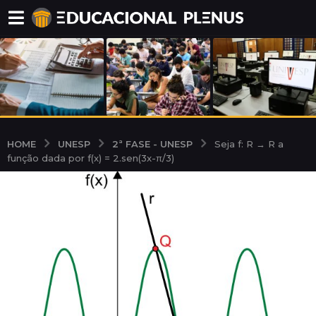
UNESP
2ª FASE - UNESP
HOME
Seja f: R → R a
função dada por f(x) = 2.sen(3x-π/3)