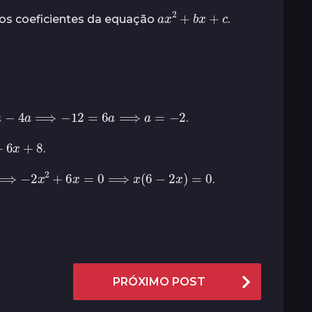
a
x
2
+
b
x
+
c
os coeficientes da equação
.
a
−
4
a
⟹
−
12
=
6
a
⟹
a
=
−
2
.
+
6
x
+
8
.
8
⟹
−
2
x
2
+
6
x
=
0
⟹
x
(
6
−
2
x
)
=
0
.
PRÓXIMO POST