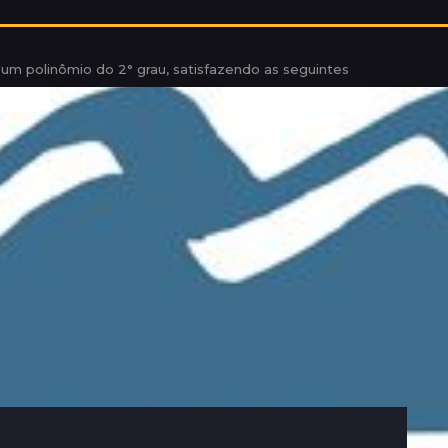
) um polinômio do 2° grau, satisfazendo as seguintes