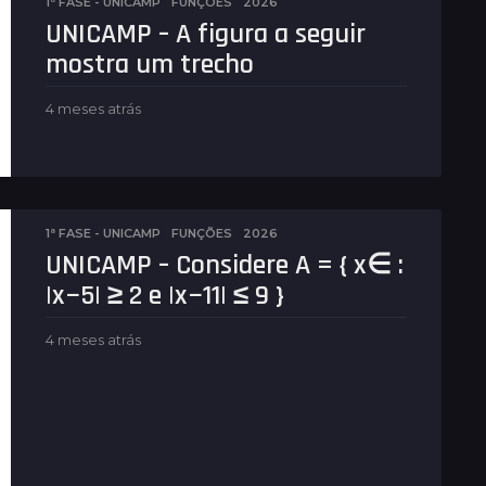
1ª FASE - UNICAMP
,
FUNÇÕES
2026
t
UNICAMP – A figura a seguir
r
mostra um trecho
á
s
4 meses atrás
4
m
e
s
e
s
a
1ª FASE - UNICAMP
,
FUNÇÕES
2026
t
UNICAMP – Considere A = { x∈ :
r
|x−5| ≥ 2 e |x−11| ≤ 9 }
á
s
4 meses atrás
4
m
e
s
e
s
a
t