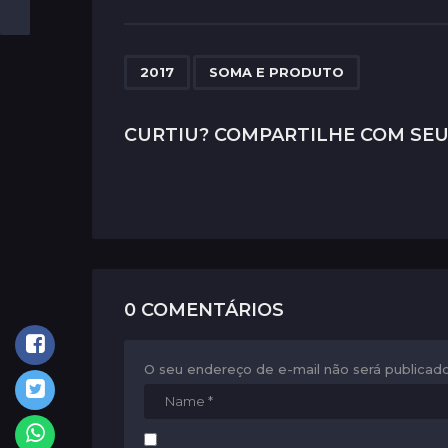
s
t
P
,
2017
SOMA E PRODUTO
a
g
CURTIU? COMPARTILHE COM SEU
i
n
a
t
i
0 COMENTÁRIOS
o
n
O seu endereço de e-mail não será publicado