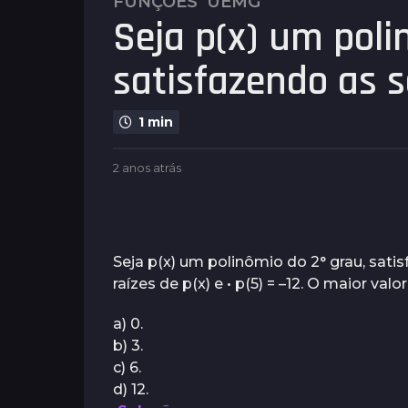
FUNÇÕES
UEMG
2
Seja p(x) um poli
a
n
satisfazendo as 
o
s
a
1 min
t
r
b
2 anos atrás
2
á
y
a
s
P
n
l
2
o
e
s
a
n
a
Seja p(x) um polinômio do 2° grau, satis
n
u
t
raízes de p(x) e • p(5) = –12. O maior valo
o
s
r
á
s
a) 0.
s
a
b) 3.
t
c) 6.
r
d) 12.
á