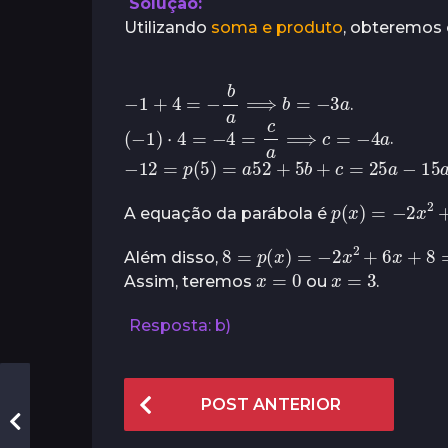
Solução:
s
Utilizando
soma e produto
, obteremos 
−
1
+
4
=
−
b
a
⟹
b
=
−
3
a
.
(
−
1
)
⋅
4
=
−
4
=
c
a
⟹
c
=
−
4
a
.
−
12
=
p
(
5
)
=
a
5
2
+
5
b
+
c
=
25
a
−
15
p
(
x
)
=
−
2
x
2
A equação da parábola é
8
=
p
(
x
)
=
−
2
x
2
+
6
x
+
Além disso,
x
=
0
x
=
3
Assim, teremos
ou
.
Resposta: b)
P
POST ANTERIOR
o