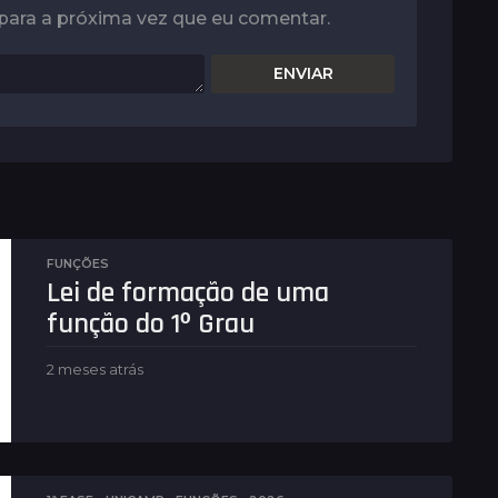
para a próxima vez que eu comentar.
FUNÇÕES
Lei de formação de uma
função do 1º Grau
2 meses atrás
2
m
e
s
e
s
a