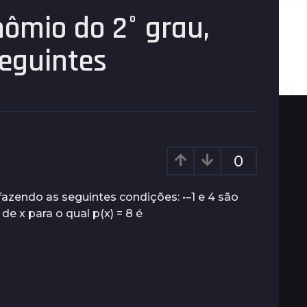
nômio do 2° grau,
seguintes
0
fazendo as seguintes condições: •–1 e 4 são
r de x para o qual p(x) = 8 é