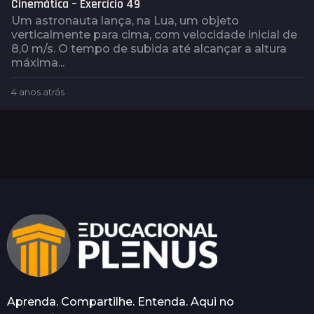
Cinemática – Exercício 49
Um astronauta lança, na Lua, um objeto
verticalmente para cima, com velocidade inicial de
8,0 m/s. O tempo de subida até alcançar a altura
máxima...
4 anos atrás
4
a
n
o
s
a
t
r
á
s
Aprenda. Compartilhe. Entenda. Aqui no