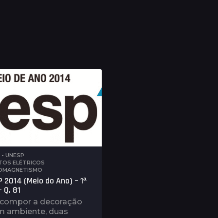
E - UNESP
,
TOS ELÉTRICOS
,
OMAGNETISMO
 2014 (Meio do Ano) – 1ª
 Q. 81
 compor a decoração
m ambiente, duas