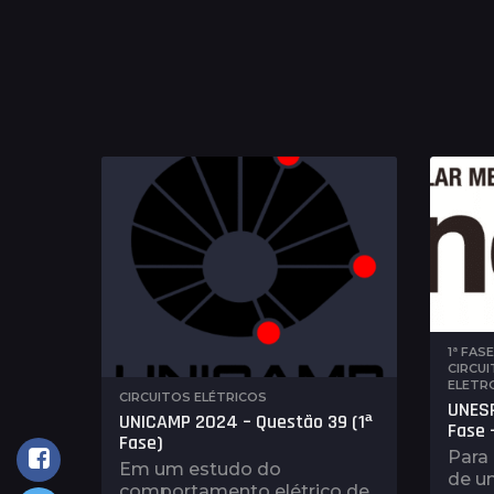
1ª FAS
CIRCUI
ELETR
CIRCUITOS ELÉTRICOS
UNESP
UNICAMP 2024 – Questão 39 (1ª
Fase –
Fase)
Para
Em um estudo do
de u
comportamento elétrico de