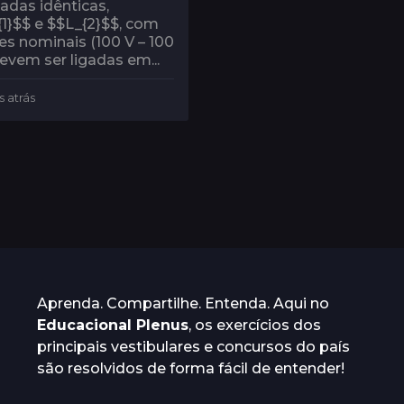
adas idênticas,
1}$$ e $$L_{2}$$, com
es nominais (100 V – 100
evem ser ligadas em...
s atrás
4
a
n
o
s
a
t
r
á
s
Aprenda. Compartilhe. Entenda. Aqui no
Educacional Plenus
, os exercícios dos
principais vestibulares e concursos do país
são resolvidos de forma fácil de entender!