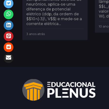
lâmp
neurônios, aplica-se uma
$$L_{
diferença de potencial
valor
elétrico (ddp, da ordem de
W), d
$$10^{-3}\, V$$) e mede-se a
corrente elétrica...
10 ano
3 anos atrás
3
a
n
o
s
a
t
r
á
s