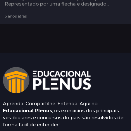
Representado por uma flecha e designado...
5 anos atrás
5
a
n
o
s
a
t
r
á
s
Aprenda. Compartilhe. Entenda. Aqui no
Educacional Plenus
, os exercícios dos principais
vestibulares e concursos do país são resolvidos de
forma fácil de entender!