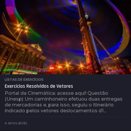
LISTAS DE EXERCÍCIOS
Exercícios Resolvidos de Vetores
Portal da Cinemática: acesse aqui! Questão
(Unesp) Um caminhoneiro efetuou duas entregas
de mercadorias e, para isso, seguiu o itinerário
indicado pelos vetores deslocamentos d1...
4 anos atrás
4
a