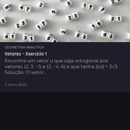
GEOMETRIA ANALÍTICA
Vetores – Exercício 1
Encontre um vetor u que seja ortogonal aos
vetores (2, 3, −1) e (2, −4, 6) e que tenha ||u|| = 3√3.
Solução: O vetor...
3 anos atrás
3
a
n
o
s
a
t
r
á