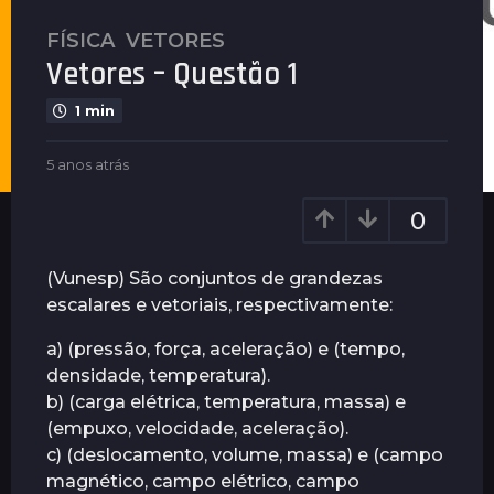
FÍSICA
,
VETORES
5
Vetores – Questão 1
a
n
1 min
o
s
b
5 anos atrás
4
a
y
a
t
G
n
0
u
r
o
i
s
á
m
a
(Vunesp) São conjuntos de grandezas
s
a
t
escalares e vetoriais, respectivamente:
4
r
r
ã
a
á
a) (pressão, força, aceleração) e (tempo,
e
s
n
s
densidade, temperatura).
o
b) (carga elétrica, temperatura, massa) e
s
(empuxo, velocidade, aceleração).
a
c) (deslocamento, volume, massa) e (campo
t
magnético, campo elétrico, campo
r