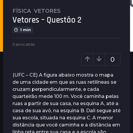
FÍSICA
,
VETORES
5
Vetores – Questão 2
a
n
1 min
o
s
b
5 anos atrás
4
a
y
a
t
G
n
0
u
r
o
i
s
á
m
a
(UFC – CE) A figura abaixo mostra o mapa
s
a
t
de uma cidade em que as ruas retilíneas se
4
r
r
cruzam perpendicularmente, e cada
ã
a
á
e
s
quarteirão mede 100 m. Você caminha pelas
n
s
ruas a partir de sua casa, na esquina A, até a
o
casa de sua avó, na esquina B. Dali segue até
s
sua escola, situada na esquina C. A menor
a
distância que você caminha e a distância em
t
linha reta entre sua casa e a escola são,
r