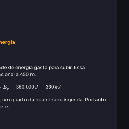
Energia
de de energia gasta para subir. Essa
acional a 450 m.
E
p
=
360.000
J
=
360
k
J
a, um quarto da quantidade ingerida. Portanto
ete.