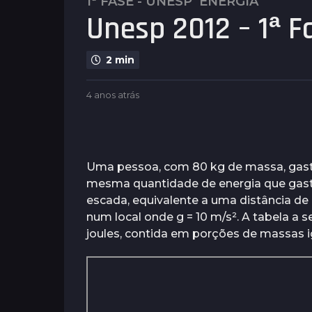
1ª FASE - UNESP
ENERGIA
4
Unesp 2012 – 1ª Fa
a
n
o
2 min
s
a
b
4 anos atrás
4
t
y
a
r
G
n
u
á
o
i
s
s
m
a
Uma pessoa, com 80 kg de massa, gasta 
4
a
t
mesma quantidade de energia que gasta
a
r
r
escada, equivalente a uma distância de 
ã
á
n
e
s
num local onde g = 10 m/s². A tabela a 
o
s
joules, contida em porções de massas i
s
a
t
r
á