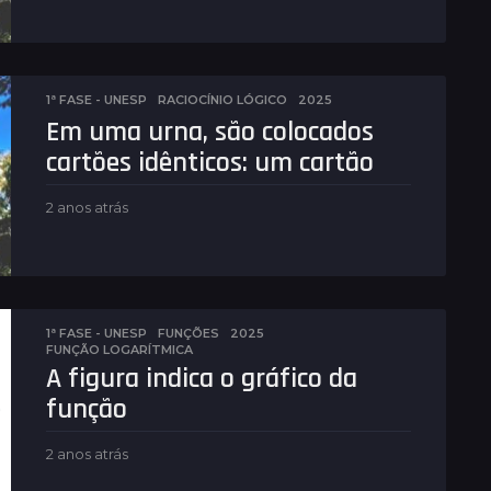
n
o
a
t
r
1ª FASE - UNESP
,
RACIOCÍNIO LÓGICO
2025
á
Em uma urna, são colocados
s
cartões idênticos: um cartão
2 anos atrás
2
a
n
o
s
a
t
1ª FASE - UNESP
,
FUNÇÕES
2025
,
FUNÇÃO LOGARÍTMICA
r
A figura indica o gráfico da
á
s
função
2 anos atrás
2
a