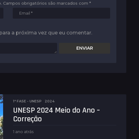
.
Campos obrigatórios são marcados com
*
para a próxima vez que eu comentar.
1ª FASE - UNESP
2024
UNESP 2024 Meio do Ano –
Correção
1 ano atrás
1
a