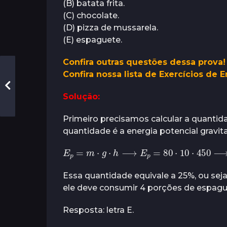
(B) batata frita.
(C) chocolate.
(D) pizza de mussarela.
(E) espaguete.
Confira outras questões dessa prova!
Confira nossa lista de Exercícios de 
Solução:
Primeiro precisamos calcular a quantida
quantidade é a energia potencial gravit
E
p
=
m
⋅
g
⋅
h
⟶
E
p
=
80
⋅
10
⋅
450
⟶
Essa quantidade equivale a 25%, ou sej
ele deve consumir 4 porções de espagu
Resposta: letra E.