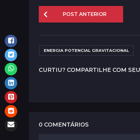
P
POST ANTERIOR
o
s
t
P
ENERGIA POTENCIAL GRAVITACIONAL
a
g
CURTIU? COMPARTILHE COM SEU
i
n
a
t
i
0 COMENTÁRIOS
o