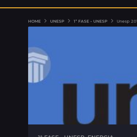
UNESP
1ª FASE - UNESP
HOME
Unesp 201
,