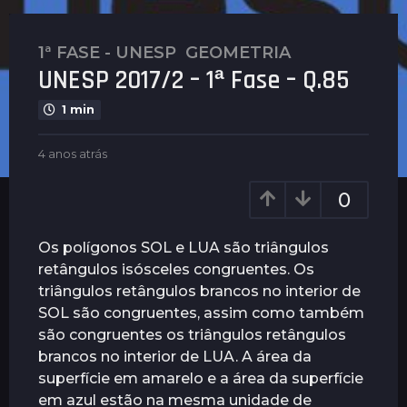
1ª FASE - UNESP
,
GEOMETRIA
4
UNESP 2017/2 – 1ª Fase – Q.85
a
n
1 min
o
s
b
4 anos atrás
4
a
y
a
t
P
n
0
l
r
o
e
s
á
n
a
Os polígonos SOL e LUA são triângulos
s
u
t
retângulos isósceles congruentes. Os
4
s
r
triângulos retângulos brancos no interior de
a
á
s
SOL são congruentes, assim como também
n
são congruentes os triângulos retângulos
o
brancos no interior de LUA. A área da
s
superfície em amarelo e a área da superfície
a
em azul estão na mesma unidade de
t