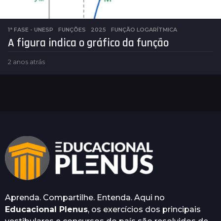
1ª FASE - UNESP
,
FUNÇÕES
2025
,
FUNÇÃO LOGARÍTMICA
A figura indica o gráfico da função
2 anos atrás
2
a
n
o
s
a
t
r
á
s
Aprenda. Compartilhe. Entenda. Aqui no
Educacional Plenus
, os exercícios dos principais