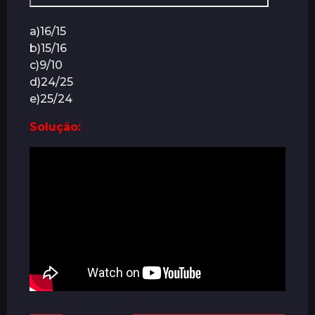
a)16/15
b)15/16
c)9/10
d)24/25
e)25/24
Solução: