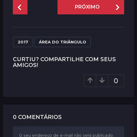
P
PRÓXIMO
o
s
t
P
,
a
2017
ÁREA DO TRIÂNGULO
g
i
CURTIU? COMPARTILHE COM SEUS
AMIGOS!
n
a
0
t
i
o
n
0 COMENTÁRIOS
O seu endereço de e-mail não será publicado.