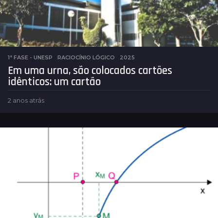
1ª FASE - UNESP
,
RACIOCÍNIO LÓGICO
2025
Em uma urna, são colocados cartões
idênticos: um cartão
2 anos atrás
2
a
n
o
s
a
t
r
á
s