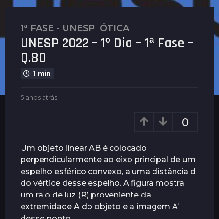
1ª FASE - UNESP
,
ÓTICA
5
UNESP 2022 – 1º Dia – 1ª Fase –
a
n
Q.80
o
1 min
s
a
b
5 anos atrás
5
t
y
a
r
G
n
0
á
u
o
s
i
s
m
a
5
Um objeto linear AB é colocado
a
t
a
perpendicularmente ao eixo principal de um
r
r
n
espelho esférico convexo, a uma distância d
ã
á
o
e
s
do vértice desse espelho. A figura mostra
s
s
um raio de luz (R) proveniente da
a
extremidade A do objeto e a imagem A’
t
desse ponto.