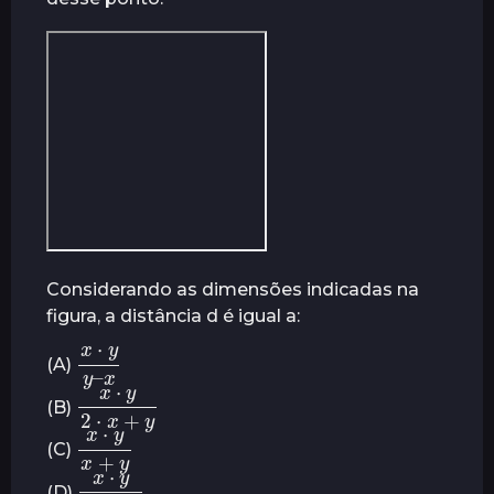
r
á
s
Considerando as dimensões indicadas na
figura, a distância d é igual a:
x
–
⋅
y
x
y
(A)
x
⋅
y
2
y
⋅
x
+
(B)
x
⋅
y
y
x
+
(C)
x
⋅
2
y
⋅
y
x
–
(D)