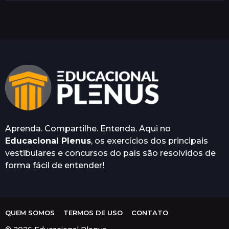
a
0
t
i
o
0 COMENTÁRIOS
n
O seu endereço de e-mail não será
publicado.
Campos obrigatórios são
marcados com
*
Aprenda. Compartilhe. Entenda. Aqui no
Educacional Plenus
, os exercícios dos principais
vestibulares e concursos do país são resolvidos de
Salvar meus dados neste
forma fácil de entender!
navegador para a próxima vez
que eu comentar.
QUEM SOMOS
TERMOS DE USO
CONTATO