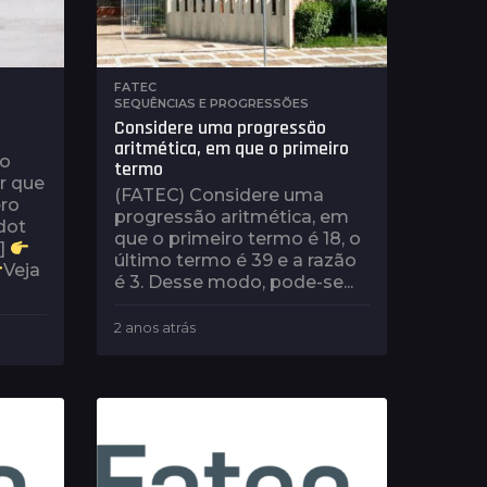
FATEC
,
SEQUÊNCIAS E PROGRESSÕES
Considere uma progressão
aritmética, em que o primeiro
ão
termo
ar que
(FATEC) Considere uma
ro
progressão aritmética, em
dot
que o primeiro termo é 18, o
\]
último termo é 39 e a razão
Veja
é 3. Desse modo, pode-se...
2 anos atrás
2
a
n
o
s
a
t
r