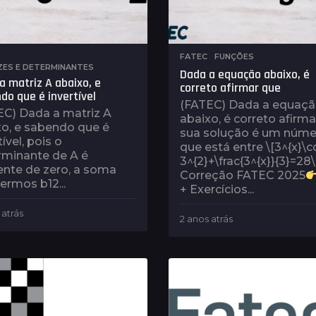
,
FATEC
,
FUNÇÕES
ZES E DETERMINANTES
Dada a equação abaixo, é
a matriz A abaixo, e
correto afirmar que
do que é invertível
(FATEC) Dada a equaç
EC) Dada a matriz A
abaixo, é correto afirm
xo, e sabendo que é
sua solução é um núme
tível, pois o
que está entre \[3^{x}\c
rminante de A é
3^{2}+\frac{3^{x}}{3}=28
ente de zero, a soma
Correção FATEC 2025
ermos b12...
+ Exercícios...
 atrás
2
2 anos atrás
2
a
a
n
n
o
o
s
s
a
a
t
t
r
r