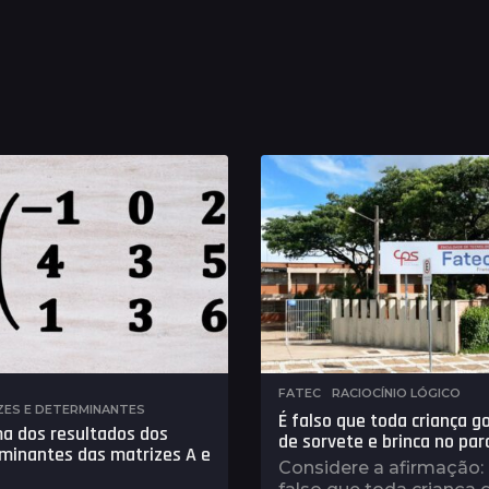
,
FATEC
,
RACIOCÍNIO LÓGICO
ZES E DETERMINANTES
É falso que toda criança g
a dos resultados dos
de sorvete e brinca no pa
minantes das matrizes A e
Considere a afirmação: