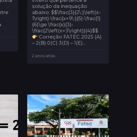
gosta
inteiro que pertence à
solução da inequação
ntre
abaixo: $$\frac{3}{2\:}\left(x-
1\right)-\frac{x+9\:}{5}-\frac{1}
a
{6}\ge \frac{x}{3}-
\frac{2\left(x+3\right)}{4}$$
Correção FATEC 2025 (A)
– 2(B) 0(C) 3(D) – 1(E)...
2 anos atrás
2
a
n
o
s
a
t
r
á
s