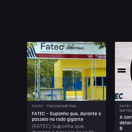
FATEC
,
TRIGONOMETRIA
FATEC
MATRI
FATEC – Suponha que, durante o
A som
passeio na roda gigante
deter
(FATEC) Suponha que,
B