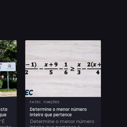
FATEC
,
FUNÇÕES
osta
Determine o menor número
rque
inteiro que pertence
 “É
Determine o menor número