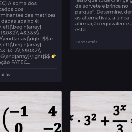
falso que toda criança 
EC) A soma dos
de sorvete e brinca no
ltados dos
parque”. Determine, de
rminantes das matrizes
as alternativas, a única
 dadas abaixo é:
afirmação equivalente 
left[\begin{array}
esta....
-1&0&2\\ 4&3&5\\
\end{array}\right]$$ e
2 anos atrás
2
left[\begin{array}
a
4&-1&-2\\ 5&0&2\\
n
5\end{array}\right]$$
o
ção FATEC...
s
a
 atrás
2
t
a
r
n
á
o
s
s
a
t
r
á
s