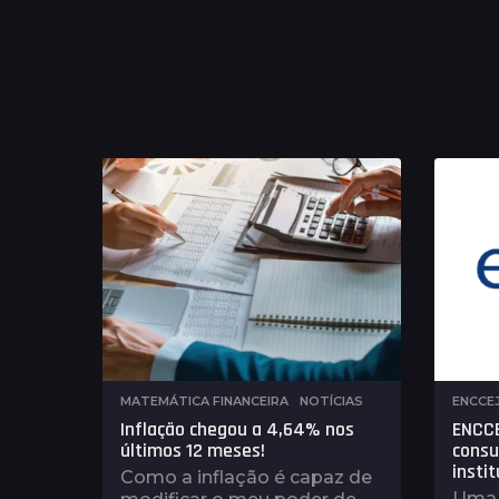
MATEMÁTICA FINANCEIRA
,
NOTÍCIAS
ENCCE
Inflação chegou a 4,64% nos
ENCC
últimos 12 meses!
consu
instit
Como a inflação é capaz de
Uma 