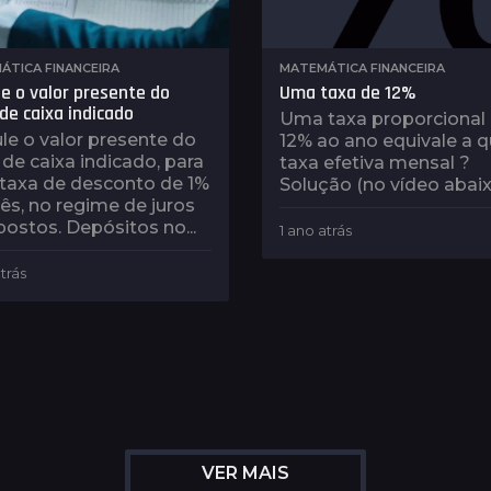
ÁTICA FINANCEIRA
MATEMÁTICA FINANCEIRA
le o valor presente do
Uma taxa de 12%
 de caixa indicado
Uma taxa proporcional
le o valor presente do
12% ao ano equivale a q
 de caixa indicado, para
taxa efetiva mensal ?
taxa de desconto de 1%
Solução (no vídeo abaix
s, no regime de juros
stos. Depósitos no...
1 ano atrás
1
a
n
trás
1
o
a
a
n
t
o
r
a
á
t
s
r
á
s
VER MAIS