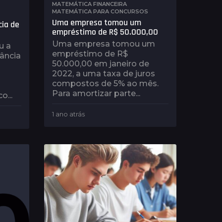
MATEMÁTICA FINANCEIRA
,
MATEMÁTICA PARA CONCURSOS
Uma empresa tomou um
cia de
empréstimo de R$ 50.000,00
Uma empresa tomou um
u a
empréstimo de R$
tância
50.000,00 em janeiro de
2022, a uma taxa de juros
compostos de 5% ao mês.
Para amortizar parte...
o...
1 ano atrás
1
a
n
o
a
t
r
á
s