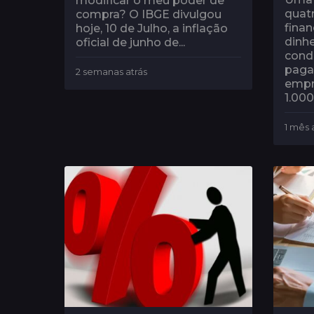
modificar o meu poder de
quatr
compra? O IBGE divulgou
fina
hoje, 10 de Julho, a inflação
dinhe
oficial de junho de...
cond
paga
2 semanas atrás
2
empr
s
1.000,
e
m
a
1 mês 
n
a
s
a
t
r
á
s