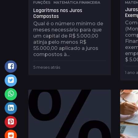
FUNÇÕES
,
MATEMÁTICA FINANCEIRA
MATEM
Juros
Logaritmos nos Juros
Exem
Compostos
Como 
Qual é o número mínimo de
(Mont
meses necessário para que
comp
um capital de R$ 5.000,00
Finan
atinja pelo menos R$
exem
55.000,00 aplicado a juros
empr
compostos à...
$ 5.0
5 meses atrás
1
1 ano a
m
ê
s
a
t
r
á
s