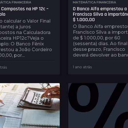
ÁTICA FINANCEIRA
MATEMÁTICA FINANCEIRA
 Compostos na HP 12c –
O Banco Alfa emprestou a
plo
Francisco Silva a importân
$ 1.000,00
calcular o Valor Final
O Banco Alfa empresto
ante) a juros
Francisco Silva a impor
ostos na Calculadora
de $ 1.000,00, por 60
ceira HP12c?Veja o
(sessenta) dias. Ao final
plo: O Banco Fênix
desse prazo, Francisco
estou a João Cordeiro
deverá devolver ao banc
00,00, por...
1 ano atrás
1
trás
1
a
a
n
n
o
o
a
a
t
t
r
r
á
á
s
s