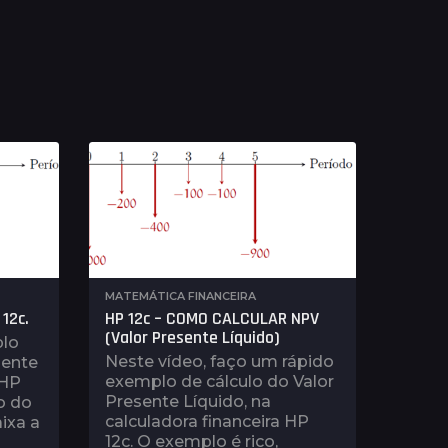
MATEMÁTICA FINANCEIRA
 12c.
HP 12c – COMO CALCULAR NPV
(Valor Presente Líquido)
plo
Neste vídeo, faço um rápido
sente
exemplo de cálculo do Valor
 HP
Presente Líquido, na
o do
calculadora financeira HP
ixa a
12c. O exemplo é rico,