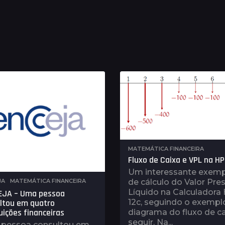
MATEMÁTICA FINANCEIRA
Fluxo de Caixa e VPL na HP
Um interessante exem
JA
,
MATEMÁTICA FINANCEIRA
de cálculo do Valor Pre
Líquido na Calculadora
EJA – Uma pessoa
ltou em quatro
12c, seguindo o exempl
uições financeiras
diagrama do fluxo de ca
seguir. Na...
pessoa consultou em