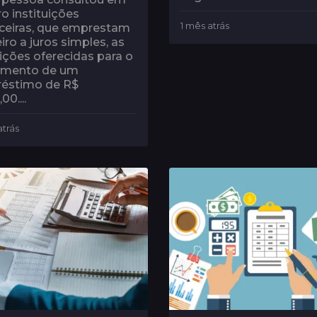
o instituições
1 mês atrás
1
nceiras, que emprestam
m
iro a juros simples, as
ê
ições oferecidas para o
s
mento de um
a
éstimo de R$
t
00....
r
á
atrás
1
s
m
ê
s
a
t
r
á
s