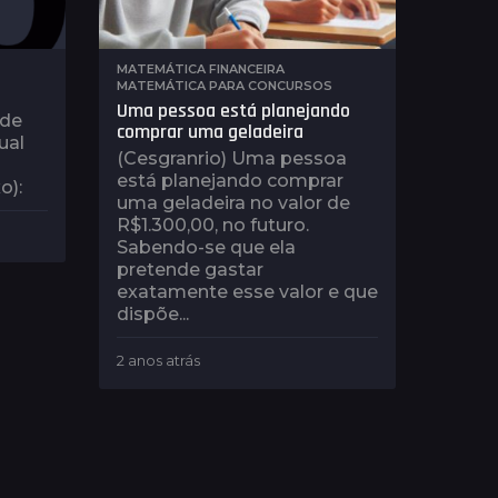
MATEMÁTICA FINANCEIRA
,
MATEMÁTICA PARA CONCURSOS
Uma pessoa está planejando
 de
comprar uma geladeira
ual
(Cesgranrio) Uma pessoa
está planejando comprar
o):
uma geladeira no valor de
R$1.300,00, no futuro.
Sabendo-se que ela
pretende gastar
exatamente esse valor e que
dispõe...
2 anos atrás
2
a
n
o
s
a
t