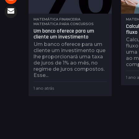
MATEMÁTICA FINANCEIRA
,
MATEM
MATEMÁTICA PARA CONCURSOS
Calcu
Um banco oferece para um
fluxo
cliente um investimento
Calcu
Um banco oferece para um
fluxo
cliente um investimento que
uma 
lhe proporcionará uma taxa
ao mê
de juros de 1% ao mês, no
compo
regime de juros compostos.
Esse...
1 ano a
1 ano atrás
1
a
n
o
a
t
r
á
s