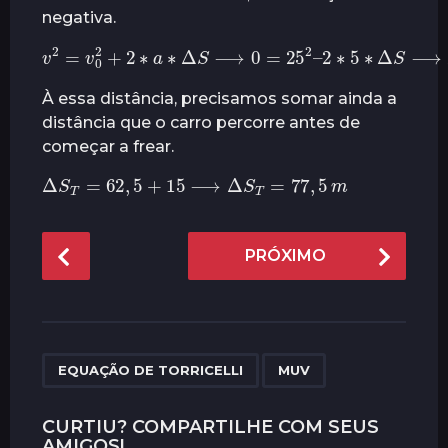
negativa.
v
2
=
v
0
2
+
2
∗
a
∗
Δ
S
⟶
0
=
25
2
–
2
∗
5
∗
Δ
S
⟶
Δ
À essa distância, precisamos somar ainda a
distância que o carro percorre antes de
começar a frear.
Δ
S
T
=
62
,
5
+
15
⟶
Δ
S
T
=
77
,
5
m
P
PRÓXIMO
o
s
t
P
,
a
EQUAÇÃO DE TORRICELLI
MUV
g
i
CURTIU? COMPARTILHE COM SEUS
AMIGOS!