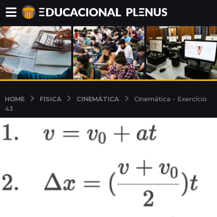
FÍSICA
CINEMÁTICA
HOME
Cinemática - Exercício
43