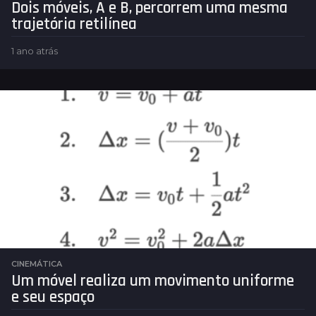
Dois móveis, A e B, percorrem uma mesma
trajetória retilínea
1 ano atrás
1
a
n
o
a
t
r
á
s
CINEMÁTICA
Um móvel realiza um movimento uniforme
e seu espaço