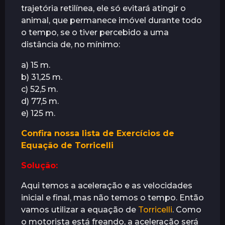
trajetória retilínea, ele só evitará atingir o
r
animal, que permanece imóvel durante todo
á
o tempo, se o tiver percebido a uma
s
distância de, no mínimo:
a) 15 m.
b) 31,25 m.
c) 52,5 m.
d) 77,5 m.
e) 125 m.
Confira nossa lista de Exercícios de
Equação de Torricelli
Solução:
Aqui temos a aceleração e as velocidades
inicial e final, mas não temos o tempo. Então
vamos utilizar a equação de
Torricelli
. Como
o motorista está freando, a aceleração será