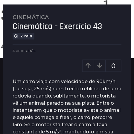
CINEMÁTICA
4
Cinemática – Exercício 43
a
n
2 min
o
s
b
4 anos atrás
4
a
y
a
t
G
n
0
u
r
o
i
s
á
m
a
Um carro viaja com velocidade de 90km/h
s
a
t
(ou seja, 25 m/s) num trecho retilíneo de uma
4
r
r
rodovia quando, subitamente, o motorista
ã
a
á
e
s
vê um animal parado na sua pista. Entre o
n
s
instante em que o motorista avista o animal
o
e aquele começa a frear, o carro percorre
s
15m. Se o motorista frear o carro à taxa
a
constante de 5 m/s², mantendo-o em sua
t