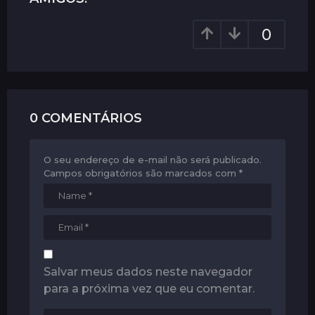
n
a
0
t
i
o
n
0 COMENTÁRIOS
O seu endereço de e-mail não será publicado.
Campos obrigatórios são marcados com
*
Salvar meus dados neste navegador
para a próxima vez que eu comentar.