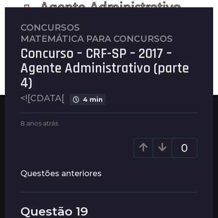
CONCURSOS
,
8
MATEMÁTICA PARA CONCURSOS
a
Concurso – CRF-SP – 2017 –
n
o
Agente Administrativo (parte
s
4)
a
<![CDATA[
t
4 min
r
á
b
8 anos atrás
8
y
a
s
P
n
8
0
l
o
a
e
s
n
n
a
Questões anteriores
u
t
o
s
r
s
á
a
s
Questão 19
t