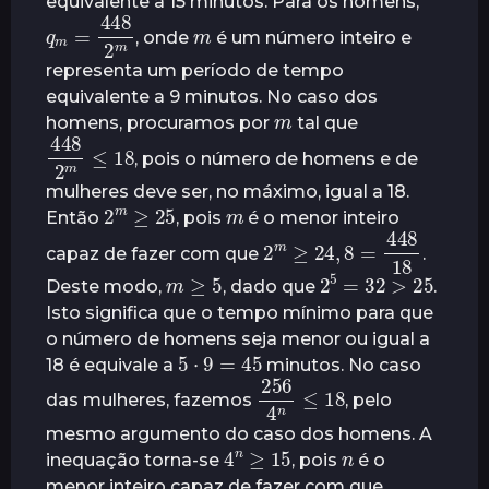
equivalente a 15 minutos. Para os homens,
q
448
m
2
=
m
m
, onde
é um número inteiro e
representa um período de tempo
equivalente a 9 minutos. No caso dos
m
homens, procuramos por
tal que
448
18
2
m
≤
, pois o número de homens e de
mulheres deve ser, no máximo, igual a 18.
2
m
≥
25
m
Então
, pois
é o menor inteiro
2
m
≥
24
18
,
8
=
448
capaz de fazer com que
.
m
≥
5
2
5
=
32
>
25
Deste modo,
, dado que
.
Isto significa que o tempo mínimo para que
o número de homens seja menor ou igual a
5
⋅
9
=
45
18 é equivale a
minutos. No caso
256
18
4
n
≤
das mulheres, fazemos
, pelo
mesmo argumento do caso dos homens. A
4
n
≥
15
n
inequação torna-se
, pois
é o
menor inteiro capaz de fazer com que