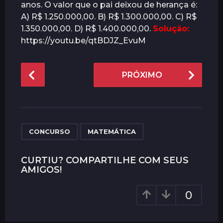
anos. O valor que o pai deixou de herança é:
A) R$ 1.250.000,00. B) R$ 1.300.000,00. C) R$
1.350.000,00. D) R$ 1.400.000,00.
Solução:
https://youtu.be/qtBDJZ_EvuM
P
PRÓXIMO
o
s
t
P
,
a
CONCURSO
MATEMÁTICA
g
i
CURTIU? COMPARTILHE COM SEUS
AMIGOS!
n
a
0
t
i