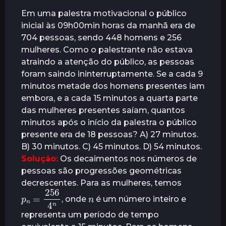
r
Em uma palestra motivacional o público
á
inicial às 09h00min horas da manhã era de
s
704 pessoas, sendo 448 homens e 256
mulheres. Como o palestrante não estava
atraindo a atenção do público, as pessoas
foram saindo ininterruptamente. Se a cada 9
minutos metade dos homens presentes iam
embora, e a cada 15 minutos a quarta parte
das mulheres presentes saíam, quantos
minutos após o início da palestra o público
presente era de 18 pessoas? A) 27 minutos.
B) 30 minutos. C) 45 minutos. D) 54 minutos.
Solução:
Os decaimentos nos números de
pessoas são progressões geométricas
decrescentes. Para as mulheres, temos
p
n
4
=
n
256
n
, onde
é um número inteiro e
representa um período de tempo