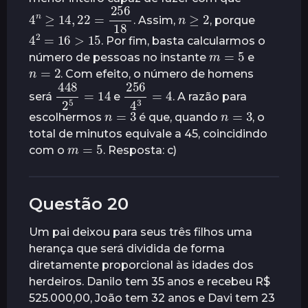
4
n
≥
14
,
22
18
=
256
n
≥
2
. Assim,
, porque
4
2
=
16
>
15
. Por fim, basta calcularmos o
m
=
5
número de pessoas no instante
e
n
=
2
. Com efeito, o número de homens
448
14
2
5
=
256
4
4
3
=
será
e
. A razão para
n
=
3
n
=
3
escolhermos
é que, quando
, o
total de minutos equivale a 45, coincidindo
m
=
5
com o
. Resposta: c)
Questão 20
Um pai deixou para seus três filhos uma
herança que será dividida de forma
diretamente proporcional às idades dos
herdeiros. Danilo tem 35 anos e recebeu R$
525.000,00, João tem 32 anos e Davi tem 23