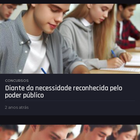
o
s
a
t
r
á
s
CONCURSOS
Diante da necessidade reconhecida pelo
poder público
2 anos atrás
2
a
n
o
s
a