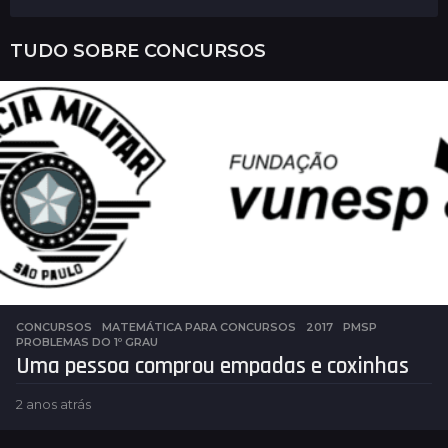
TUDO SOBRE
CONCURSOS
CONCURSOS
,
MATEMÁTICA PARA CONCURSOS
2017
,
PMSP
,
PROBLEMAS DO 1º GRAU
Uma pessoa comprou empadas e coxinhas
2 anos atrás
2
a
n