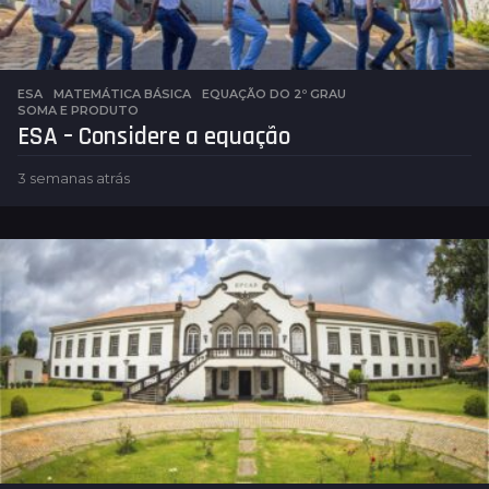
ESA
,
MATEMÁTICA BÁSICA
EQUAÇÃO DO 2º GRAU
,
SOMA E PRODUTO
ESA – Considere a equação
3 semanas atrás
6
d
i
a
s
a
t
r
á
s