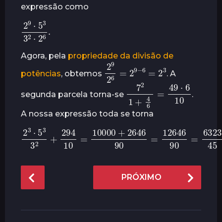
expressão como
r
á
3
2
2
9
⋅
⋅
2
5
6
3
.
s
Agora, pela
propriedade da divisão de
2
9
2
6
2
=
2
3
9
−
6
=
potências
, obtemos
. A
7
2
1
+
4
6
10
=
49
⋅
6
segunda parcela torna-se
.
A nossa expressão toda se torna
2
3
⋅
5
3
3
2
+
294
10
=
10000
6323
45
+
2646
.
90
=
12646
90
P
PRÓXIMO
o
s
t