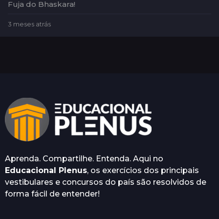
Fuja do Bhaskara!
3 meses atrás
3
m
e
s
e
s
a
t
r
á
s
Aprenda. Compartilhe. Entenda. Aqui no
Educacional Plenus
, os exercícios dos principais
vestibulares e concursos do país são resolvidos de
forma fácil de entender!