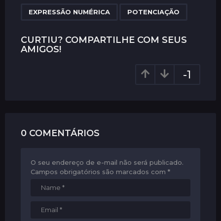
P
,
a
EXPRESSÃO NUMÉRICA
POTENCIAÇÃO
g
i
CURTIU? COMPARTILHE COM SEUS
AMIGOS!
n
a
-1
t
i
o
n
0 COMENTÁRIOS
O seu endereço de e-mail não será publicado.
Campos obrigatórios são marcados com
*