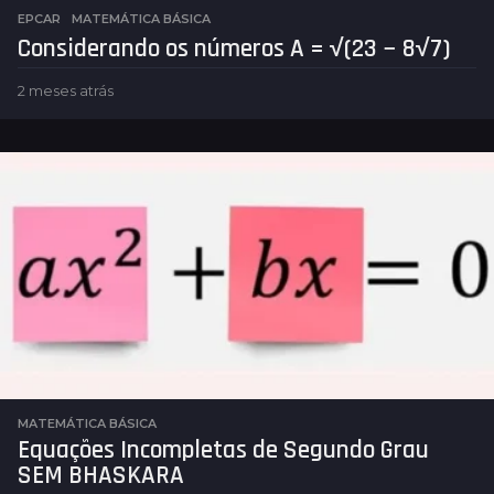
EPCAR
,
MATEMÁTICA BÁSICA
Considerando os números A = √(23 − 8√7)
2 meses atrás
2
m
e
s
e
s
a
t
r
á
s
MATEMÁTICA BÁSICA
Equações Incompletas de Segundo Grau
SEM BHASKARA