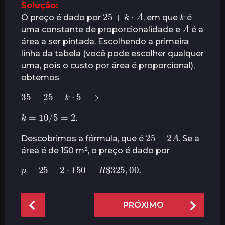
Solução:
25
+
k
⋅
A
k
O preço é dado por
, em que
é
A
uma constante de proporcionalidade e
é a
área a ser pintada. Escolhendo a primeira
linha da tabela (você pode escolher qualquer
uma, pois o custo por área é proporcional),
obtemos
35
=
25
+
k
⋅
5
⟹
k
=
10
/
5
=
2.
25
+
2
A
Descobrimos a fórmula, que é
. Se a
área é de 150 m², o preço é dado por
p
=
25
+
2
⋅
150
=
R
$
325
,
00.
P
PRÓXIMO
o