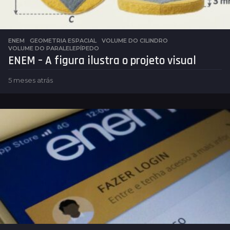
ENEM
,
GEOMETRIA ESPACIAL
VOLUME DO CILINDRO
,
VOLUME DO PARALELEPÍPEDO
ENEM – A figura ilustra o projeto visual
5 meses atrás
5
m
e
s
e
s
a
t
r
á
s