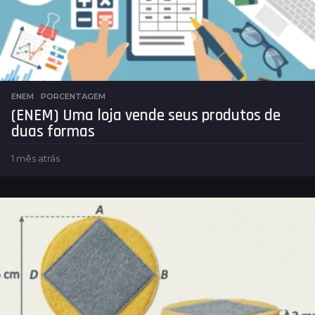
ENEM
,
PORCENTAGEM
(ENEM) Uma loja vende seus produtos de
duas formas
1 mês atrás
1
m
ê
s
a
t
r
á
s