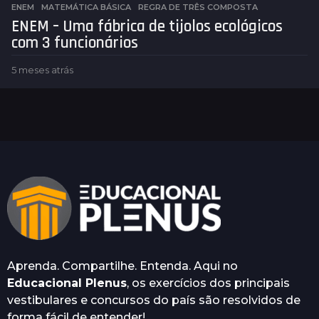
ENEM
,
MATEMÁTICA BÁSICA
REGRA DE TRÊS COMPOSTA
ENEM – Uma fábrica de tijolos ecológicos
com 3 funcionários
5 meses atrás
5
m
e
s
e
s
a
t
r
á
s
Aprenda. Compartilhe. Entenda. Aqui no
Educacional Plenus
, os exercícios dos principais
vestibulares e concursos do país são resolvidos de
forma fácil de entender!