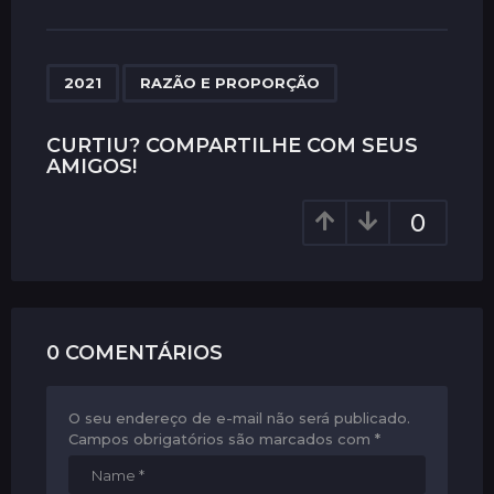
s
t
P
,
a
2021
RAZÃO E PROPORÇÃO
g
i
CURTIU? COMPARTILHE COM SEUS
AMIGOS!
n
a
0
t
i
o
n
0 COMENTÁRIOS
O seu endereço de e-mail não será publicado.
Campos obrigatórios são marcados com
*