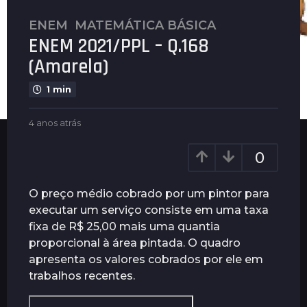
ENEM
,
MATEMÁTICA BÁSICA
4
ENEM 2021/PPL – Q.168
a
n
(Amarela)
o
1 min
s
a
b
4 anos atrás
4
t
y
a
r
P
n
0
á
l
o
s
e
s
n
a
4
O preço médio cobrado por um pintor para
u
t
a
executar um serviço consiste em uma taxa
s
r
n
fixa de R$ 25,00 mais uma quantia
á
o
s
proporcional à área pintada. O quadro
s
apresenta os valores cobrados por ele em
a
trabalhos recentes.
t
r