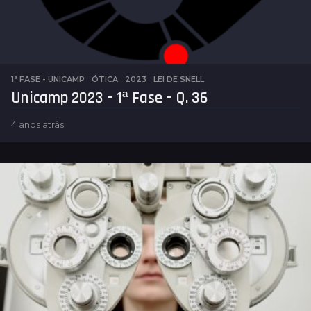
1ª FASE - UNICAMP
,
ÓTICA
2023
,
LEI DE SNELL
Unicamp 2023 – 1ª Fase – Q. 36
4 anos atrás
4
a
n
o
s
a
t
r
á
s