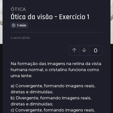
ÓTICA
4
Ótica da visão – Exercício 1
a
n
1 min
o
s
b
4 anos atrás
4
a
y
a
t
G
n
0
u
r
o
i
s
á
m
a
Na formação das imagens na retina da vista
s
a
t
humana normal, o cristalino funciona como
4
r
r
uma lente:
ã
a
á
e
s
n
s
a) Convergente, formando imagens reais,
o
diretas e diminuídas;
s
b) Divergente, formando imagens reais,
a
diretas e diminuídas;
t
c) Convergente, formando imagens reais,
r