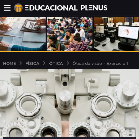
FÍSICA
ÓTICA
HOME
Ótica da visão - Exercício 1