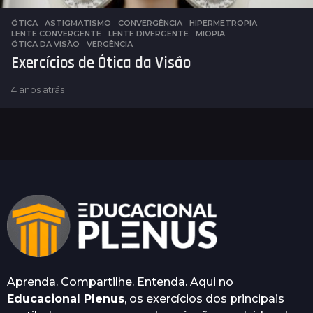
ÓTICA
ASTIGMATISMO
,
CONVERGÊNCIA
,
HIPERMETROPIA
,
LENTE CONVERGENTE
,
LENTE DIVERGENTE
,
MIOPIA
,
ÓTICA DA VISÃO
,
VERGÊNCIA
Exercícios de Ótica da Visão
4 anos atrás
4
a
n
o
s
a
t
r
á
s
Aprenda. Compartilhe. Entenda. Aqui no
Educacional Plenus
, os exercícios dos principais