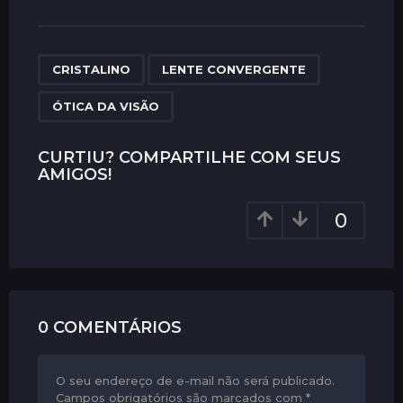
s
t
P
,
,
a
CRISTALINO
LENTE CONVERGENTE
g
ÓTICA DA VISÃO
i
n
CURTIU? COMPARTILHE COM SEUS
a
AMIGOS!
t
i
0
o
n
0 COMENTÁRIOS
O seu endereço de e-mail não será publicado.
Campos obrigatórios são marcados com
*