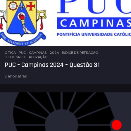
ÓTICA
,
PUC - CAMPINAS
2024
,
ÍNDICE DE REFRAÇÃO
,
LEI DE SNELL
,
REFRAÇÃO
PUC – Campinas 2024 – Questão 31
2 anos atrás
2
a
n
o
s
a
t
r
á
s