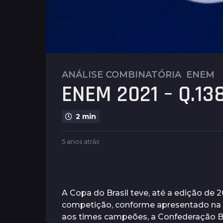
ANÁLISE COMBINATÓRIA
,
ENEM
5
ENEM 2021 – Q.13
a
n
o
2 min
s
a
b
5 anos atrás
5
t
y
a
r
P
n
l
á
o
e
s
s
n
a
A Copa do Brasil teve, até a edição de
5
u
t
competição, conforme apresentado n
a
s
r
aos times campeões, a Confederação Bra
á
n