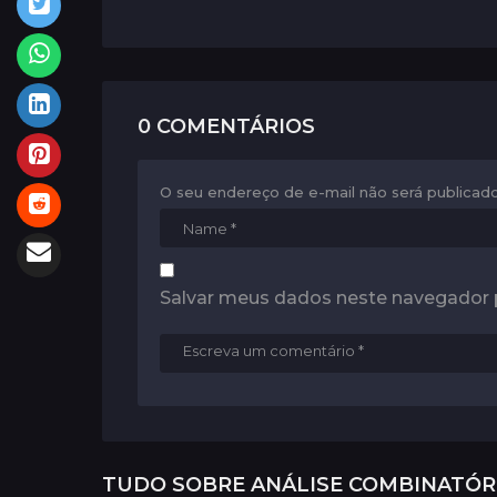
n
a
t
i
0 COMENTÁRIOS
o
n
O seu endereço de e-mail não será publicado
Salvar meus dados neste navegador 
TUDO SOBRE
ANÁLISE COMBINATÓR