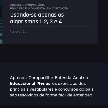
t
ANÁLISE COMBINATÓRIA
r
PRINCÍPIO FUNDAMENTAL DA CONTAGEM
á
Usando-se apenas os
s
algarismos 1, 2, 3 e 4
1 ano atrás
1
a
n
o
a
t
r
á
s
Aprenda. Compartilhe. Entenda. Aqui no
Educacional Plenus
, os exercícios dos
principais vestibulares e concursos do país
são resolvidos de forma fácil de entender!