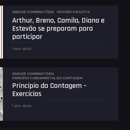
ANÁLISE COMBINATÓRIA
,
PROVÃO PAULISTA
Arthur, Breno, Camila, Diana e
Estevão se preparam para
participar
1 ano atrás
1
a
n
o
a
ANÁLISE COMBINATÓRIA
t
PRINCÍPIO FUNDAMENTAL DA CONTAGEM
r
Princípio da Contagem –
á
Exercícios
s
1 ano atrás
1
a
n
o
a