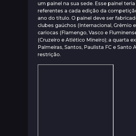
s
um painel na sua sede. Esse painel teria
o
referentes a cada edição da competiçã
s
ano do título. O painel deve ser fabric
a
clubes gaúchos (Internacional, Grêmio 
t
cariocas (Flamengo, Vasco e Fluminense)
r
(Cruzeiro e Atlético Mineiro); a quarta 
á
Palmeiras, Santos, Paulista FC e Santo
s
restrição.