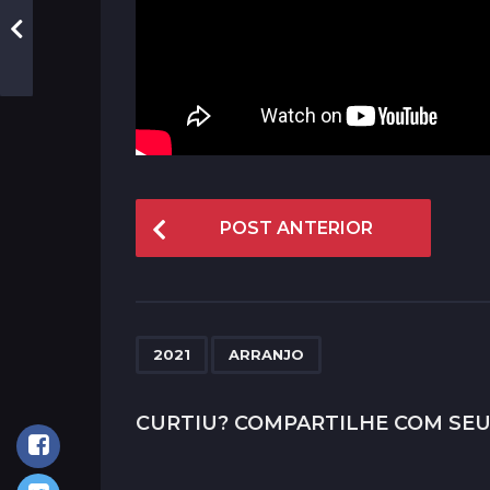
P
POST ANTERIOR
o
s
t
P
,
2021
ARRANJO
a
g
CURTIU? COMPARTILHE COM SEU
i