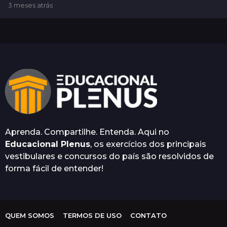
3 meses atrás
3
m
e
s
e
s
a
t
r
á
s
Aprenda. Compartilhe. Entenda. Aqui no
Educacional Plenus
, os exercícios dos principais
vestibulares e concursos do país são resolvidos de
forma fácil de entender!
QUEM SOMOS
TERMOS DE USO
CONTATO