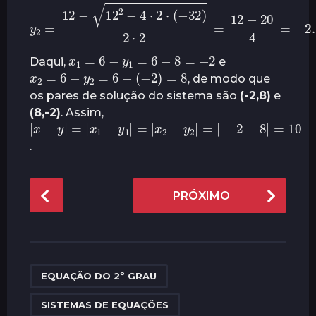
y
2
=
12
−
12
2
−
4
⋅
2
⋅
(
−
32
)
2
⋅
2
=
12
−
20
4
=
−
2.
x
1
=
6
−
y
1
=
6
−
8
=
−
2
Daqui,
e
x
2
=
6
−
y
2
=
6
−
(
−
2
)
=
8
, de modo que
os pares de solução do sistema são
(-2,8)
e
(8,-2)
. Assim,
|
x
−
y
|
=
|
x
1
−
y
1
|
=
|
x
2
−
y
2
|
=
|
−
2
−
8
|
=
10
.
P
PRÓXIMO
o
s
t
P
,
a
EQUAÇÃO DO 2º GRAU
g
SISTEMAS DE EQUAÇÕES
i