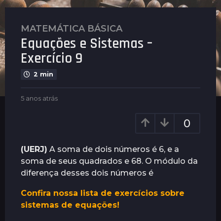
MATEMÁTICA BÁSICA
5
Equações e Sistemas –
a
n
Exercício 9
o
2 min
s
a
b
5 anos atrás
5
t
y
a
r
P
n
0
á
l
o
s
e
s
n
a
5
(UERJ)
A soma de dois números é 6, e a
u
t
a
soma de seus quadrados e 68. O módulo da
s
r
n
diferença desses dois números é
á
o
s
Confira nossa lista de exercícios sobre
s
sistemas de equações!
a
t