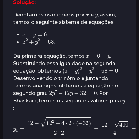
Solução:
r
x
y
á
Denotamos os números por
e
, assim,
s
temos o seguinte sistema de equações:
x
+
y
=
6
x
2
+
y
2
=
68
.
x
=
6
−
y
Da primeira equação, temos
.
Substituindo essa igualdade na segunda
(
6
−
y
)
2
+
y
2
−
68
=
0
equação, obtemos
.
Desenvolvendo o trinômio e juntando
termos análogos, obtemos a equação do
2
y
2
−
12
y
−
32
=
0
segundo grau
. Por
y
Bhaskara, temos os seguintes valores para
:
y
1
=
12
+
12
2
−
4
⋅
2
⋅
(
−
32
)
2
⋅
2
=
12
+
400
4
=
12
+