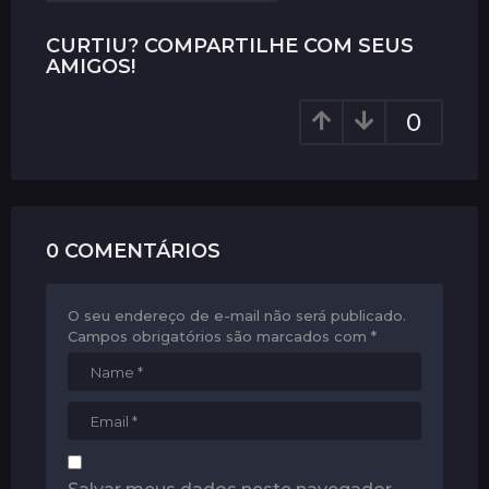
n
CURTIU? COMPARTILHE COM SEUS
a
AMIGOS!
t
i
0
o
n
0 COMENTÁRIOS
O seu endereço de e-mail não será publicado.
Campos obrigatórios são marcados com
*