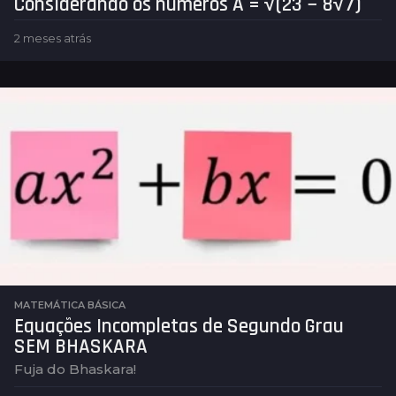
Considerando os números A = √(23 − 8√7)
2 meses atrás
2
m
e
s
e
s
a
t
r
á
s
MATEMÁTICA BÁSICA
Equações Incompletas de Segundo Grau
SEM BHASKARA
Fuja do Bhaskara!