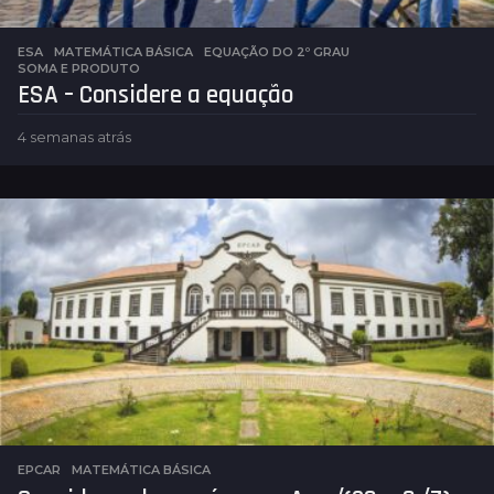
ESA
,
MATEMÁTICA BÁSICA
EQUAÇÃO DO 2º GRAU
,
SOMA E PRODUTO
ESA – Considere a equação
4 semanas atrás
1
s
e
m
a
n
a
a
t
r
á
s
EPCAR
,
MATEMÁTICA BÁSICA