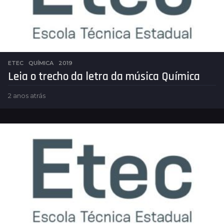
ETEC
,
QUÍMICA
2019
Leia o trecho da letra da música Química
2 anos atrás
2
a
n
o
s
a
t
r
á
s