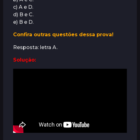
c) A e D.
d) B e C.
e) B e D.
Confira outras questões dessa prova!
Resposta: letra A.
Solução: