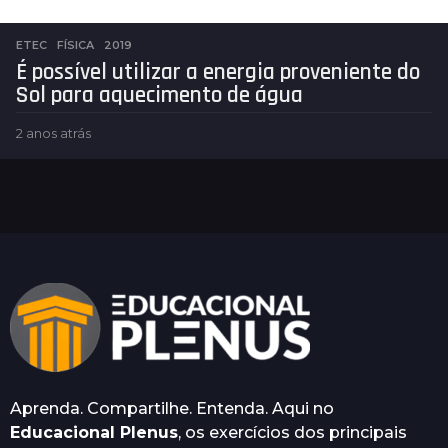
ETEC
,
FÍSICA
2019
É possível utilizar a energia proveniente do
Sol para aquecimento de água
2 anos atrás
2
a
n
o
s
a
t
r
á
s
Aprenda. Compartilhe. Entenda. Aqui no
Educacional Plenus
, os exercícios dos principais