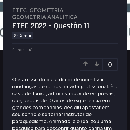
ETEC
,
GEOMETRIA
,
4
GEOMETRIA ANALÍTICA
a
ETEC 2022 – Questão 11
n
o
2 min
s
a
b
4 anos atrás
4
t
y
a
r
G
n
0
u
o
á
i
s
s
m
a
O estresse do dia a dia pode incentivar
4
a
t
mudanças de rumos na vida profissional. É o
a
r
r
caso de Júnior, administrador de empresas,
ã
á
n
e
s
que, depois de 10 anos de experiência em
o
s
grandes companhias, decidiu apostar em
s
seu sonho e se tornar instrutor de
a
paraquedismo. Animado, ele realizou uma
t
pesquisa para descobrir quanto ganha um
r