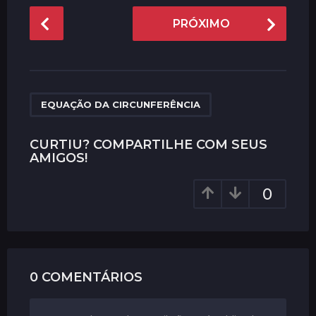
P
PRÓXIMO
o
s
t
P
a
EQUAÇÃO DA CIRCUNFERÊNCIA
g
i
CURTIU? COMPARTILHE COM SEUS
AMIGOS!
n
a
0
t
i
o
n
0 COMENTÁRIOS