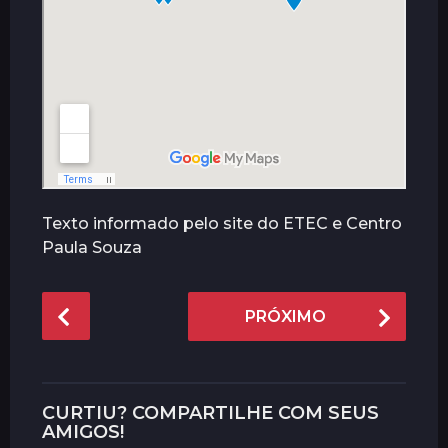
Texto informado pelo site do ETEC e Centro
Paula Souza
P
PRÓXIMO
o
s
t
P
CURTIU? COMPARTILHE COM SEUS
a
AMIGOS!