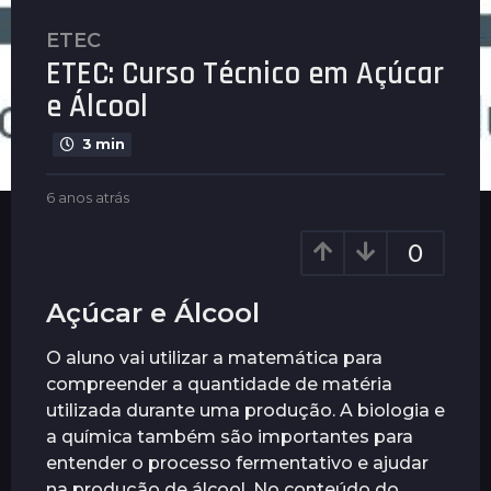
ETEC
6
ETEC: Curso Técnico em Açúcar
a
n
e Álcool
o
s
3 min
a
b
t
6 anos atrás
6
y
a
r
P
n
0
á
l
o
s
e
s
n
a
6
Açúcar e Álcool
u
t
a
s
r
n
O aluno vai utilizar a matemática para
á
o
compreender a quantidade de matéria
s
s
utilizada durante uma produção. A biologia e
a
a química também são importantes para
t
entender o processo fermentativo e ajudar
r
na produção de álcool. No conteúdo do