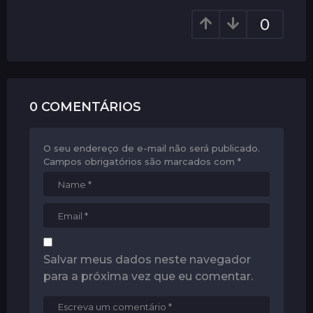
g
0
i
n
a
t
i
0 COMENTÁRIOS
o
n
O seu endereço de e-mail não será publicado.
Campos obrigatórios são marcados com
*
Salvar meus dados neste navegador
para a próxima vez que eu comentar.