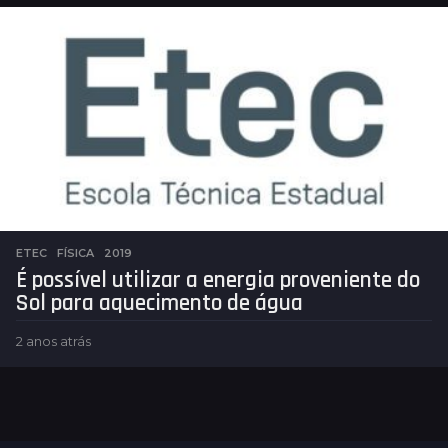
o
s
a
t
r
á
s
ETEC
,
FÍSICA
2019
É possível utilizar a energia proveniente do
Sol para aquecimento de água
2 anos atrás
2
a
n
o
s
a