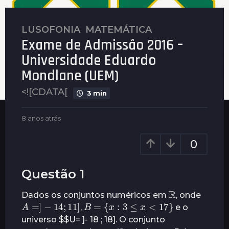
LUSOFONIA
,
MATEMÁTICA
8
Exame de Admissão 2016 –
a
n
Universidade Eduardo
o
Mondlane (UEM)
s
a
<![CDATA[
3 min
t
r
b
8 anos atrás
8
á
y
a
P
n
s
0
l
o
8
e
s
a
n
a
Questão 1
u
n
t
s
r
R
o
Dados os conjuntos numéricos em
, onde
á
A
=
]
−
14
;
11
]
B
=
{
x
:
3
≤
x
<
17
}
s
s
,
e o
a
universo $$U= ]- 18 ; 18]. O conjunto
t