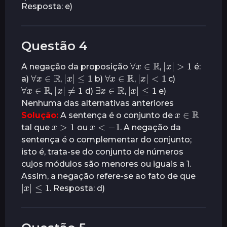
Resposta: e)
Questão 4
∀
x
∈
R
|
x
|
>
1
A negação da proposição
,
é:
∀
x
∈
R
|
x
|
≤
1
∀
x
∈
R
|
x
|
<
1
a)
,
b)
,
c)
∀
x
∈
R
|
x
|
≠
1
∃
x
∈
R
|
x
|
≤
1
,
d)
,
e)
Nenhuma das alternativas anteriores
x
∈
R
Solução:
A sentença é o conjunto de
x
>
1
x
<
−
1
tal que
ou
. A negação da
sentença é o complementar do conjunto;
isto é, trata-se do conjunto de números
cujos módulos são menores ou iguais a 1.
Assim, a negação refere-se ao fato de que
|
x
|
≤
1
. Resposta: d)