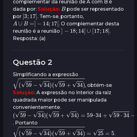
complementar da reunião de A com B é
B
r
dada por:
Solução:
pode ser representado
[
3
;
[
17
á
por
. Tem-se, portanto,
A
∪
B
=
]
−
14
;
17
[
s
. O complementar desta
]
−
18
;
14
]
∪
[
17
;
18
]
reunião é a reunião
.
Resposta: (a)
Questão 2
Simplificando a expressão
(
59
−
34
)
(
59
+
34
)
, obtém-se
Solução:
A expressão no interior da raiz
quadrada maior pode ser manipulada
convenientemente.
(
59
−
34
)
(
59
+
34
)
=
59
–
34
+
59
⋅
34
−
59
⋅
34
=
59
−
34
=
25
. Portanto
(
59
−
34
)
(
59
+
34
)
=
25
=
5
.