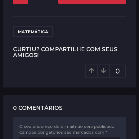
o
s
t
P
a
MATEMÁTICA
g
i
CURTIU? COMPARTILHE COM SEUS
AMIGOS!
n
a
0
t
i
o
n
0 COMENTÁRIOS
O seu endereço de e-mail não será publicado.
Campos obrigatórios são marcados com
*