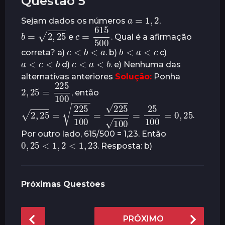
Questão 5
a
=
1
,
2
Sejam dados os números
,
b
=
2
,
25
c
=
500
615
e
. Qual é a afirmação
c
<
b
<
a
b
<
a
<
c
correta? a)
. b)
c)
a
<
c
<
b
c
<
a
<
b
d)
. e) Nenhuma das
alternativas anteriores
Solução:
Ponha
2
,
25
100
=
225
, então
2
,
25
=
225
100
=
225
100
=
25
100
=
0
,
25
.
Por outro lado, 615/500 = 1,23. Então
0
,
25
<
1
,
2
<
1
,
23
. Resposta: b)
Próximas Questões
P
PRÓXIMO