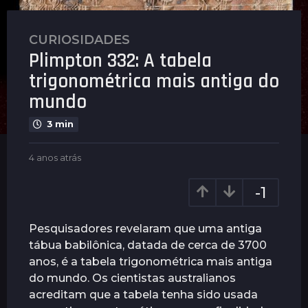
CURIOSIDADES
4
Plimpton 332: A tabela
a
n
trigonométrica mais antiga do
o
mundo
s
a
3 min
t
r
b
4 anos atrás
4
y
a
á
P
n
s
-1
l
o
4
e
s
a
n
a
Pesquisadores revelaram que uma antiga
u
t
n
tábua babilônica, datada de cerca de 3700
s
r
o
anos, é a tabela trigonométrica mais antiga
á
s
s
do mundo. Os cientistas australianos
a
acreditam que a tabela tenha sido usada
t