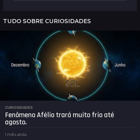
TUDO SOBRE
CURIOSIDADES
CURIOSIDADES
Fenômeno Afélio trará muito frio até
agosto.
1 mês atrás
1