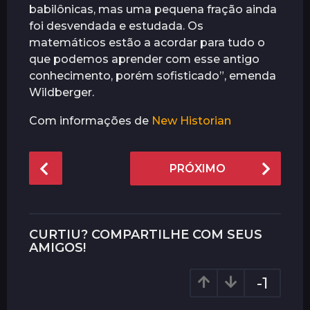
babilônicas, mas uma pequena fração ainda
foi desvendada e estudada. Os
matemáticos estão a acordar para tudo o
que podemos aprender com esse antigo
conhecimento, porém sofisticado”, emenda
Wildberger.
Com informações de
New Historian
P
PRÓXIMO
o
s
t
P
CURTIU? COMPARTILHE COM SEUS
a
AMIGOS!
g
-1
i
n