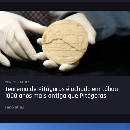
m
ê
s
a
t
r
á
s
CURIOSIDADES
Teorema de Pitágoras é achado em tábua
1000 anos mais antiga que Pitágoras
1 ano atrás
1
a
n
o
a