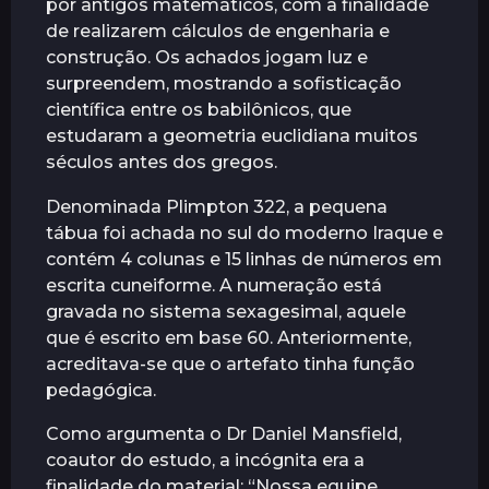
por antigos matemáticos, com a finalidade
r
de realizarem cálculos de engenharia e
á
construção. Os achados jogam luz e
s
surpreendem, mostrando a sofisticação
científica entre os babilônicos, que
estudaram a geometria euclidiana muitos
séculos antes dos gregos.
Denominada Plimpton 322, a pequena
tábua foi achada no sul do moderno Iraque e
contém 4 colunas e 15 linhas de números em
escrita cuneiforme. A numeração está
gravada no sistema sexagesimal, aquele
que é escrito em base 60. Anteriormente,
acreditava-se que o artefato tinha função
pedagógica.
Como argumenta o Dr Daniel Mansfield,
coautor do estudo, a incógnita era a
finalidade do material: “Nossa equipe