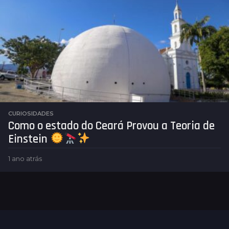
t
r
á
s
CURIOSIDADES
Como o estado do Ceará Provou a Teoria de
Einstein
1 ano atrás
1
a
n
o
a
t
r
á