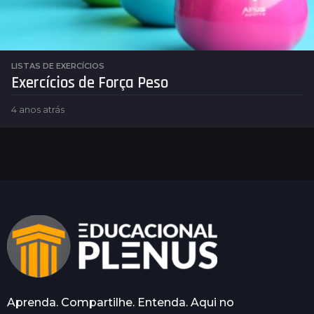
LISTAS DE EXERCÍCIOS
Exercícios de Força Peso
4 anos atrás
4
a
n
o
s
a
t
r
á
s
Aprenda. Compartilhe. Entenda. Aqui no