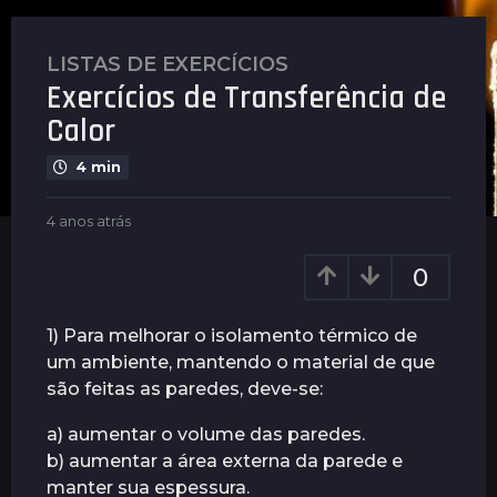
LISTAS DE EXERCÍCIOS
4
Exercícios de Transferência de
a
n
Calor
o
4 min
s
a
b
4 anos atrás
4
t
y
a
r
G
n
0
á
u
o
s
i
s
m
a
4
1) Para melhorar o isolamento térmico de
a
t
a
um ambiente, mantendo o material de que
r
r
n
são feitas as paredes, deve-se:
ã
á
o
e
s
s
a) aumentar o volume das paredes.
s
b) aumentar a área externa da parede e
a
manter sua espessura.
t