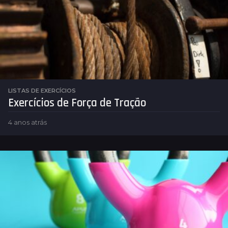
r
á
s
LISTAS DE EXERCÍCIOS
Exercícios de Força de Tração
4 anos atrás
4
a
n
o
s
a
t
r
á
s