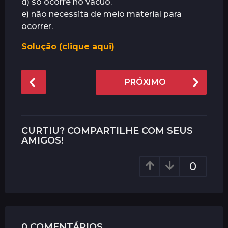
d) só ocorre no vácuo.
e) não necessita de meio material para
ocorrer.
Solução (clique aqui)
P
PRÓXIMO
o
s
t
P
CURTIU? COMPARTILHE COM SEUS
a
AMIGOS!
g
0
i
n
a
t
i
0 COMENTÁRIOS