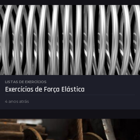
LISTAS DE EXERCÍCIOS
Exercícios de Força Elástica
4 anos atrás
4
a
n
o
s
a
t