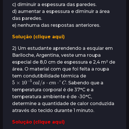
c) diminuir a espessura das paredes.
r
d) aumentar a espessura e diminuir a área
á
das paredes.
s
e) nenhuma das respostas anteriores.
Solução (clique aqui)
2) Um estudante aprendendo a esquiar em
Bariloche, Argentina, veste uma roupa
especial de 8,0 cm de espessura e 2,4 m² de
área. O material com que foi feita a roupa
tem condutibilidade térmica de
5
×
10
−
5
c
a
l
/
s
⋅
c
m
⋅
∘
C
. Sabendo que a
temperatura corporal é de 37°C e a
temperatura ambiente é de -30°C,
determine a quantidade de calor conduzida
através do tecido durante 1 minuto.
Solução (clique aqui)