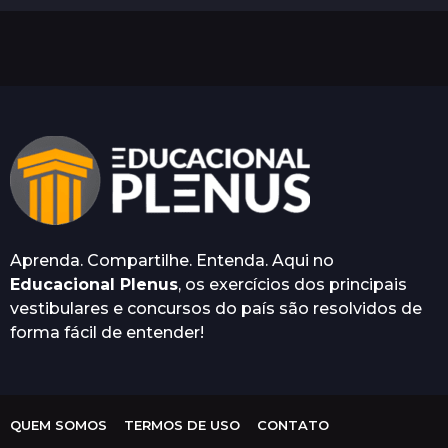
a
n
o
s
a
t
r
á
s
Aprenda. Compartilhe. Entenda. Aqui no
Educacional Plenus
, os exercícios dos principais
vestibulares e concursos do país são resolvidos de
forma fácil de entender!
QUEM SOMOS
TERMOS DE USO
CONTATO