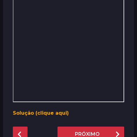
Solução (clique aqui)
P
PRÓXIMO