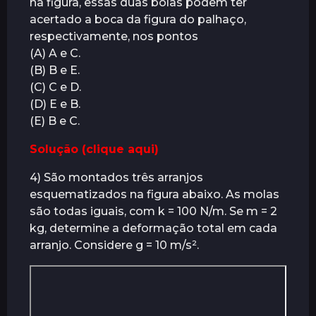
na figura, essas duas bolas podem ter
acertado a boca da figura do palhaço,
respectivamente, nos pontos
(A) A e C.
(B) B e E.
(C) C e D.
(D) E e B.
(E) B e C.
Solução (clique aqui)
4) São montados três arranjos
esquematizados na figura abaixo. As molas
são todas iguais, com k = 100 N/m. Se m = 2
kg, determine a deformação total em cada
arranjo. Considere g = 10 m/s².