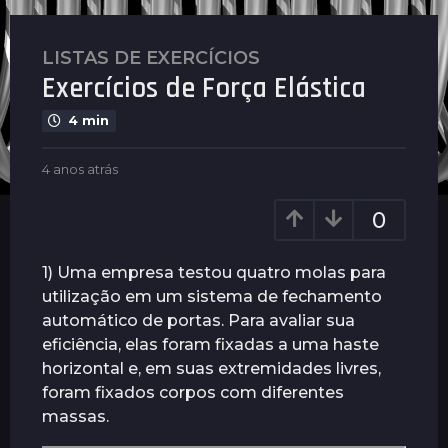
LISTAS DE EXERCÍCIOS
4
Exercícios de Força Elástica
a
n
4 min
o
s
b
4 anos atrás
4
a
y
a
t
G
n
0
u
r
o
i
s
á
m
a
1) Uma empresa testou quatro molas para
s
a
t
utilização em um sistema de fechamento
4
r
r
automático de portas. Para avaliar sua
ã
a
á
e
s
eficiência, elas foram fixadas a uma haste
n
s
horizontal e, em suas extremidades livres,
o
foram fixados corpos com diferentes
s
massas.
a
t