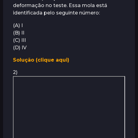
deformação no teste. Essa mola está
identificada pelo seguinte número:
(A) I
(B) II
(C) III
(D) IV
Solução (clique aqui)
2)