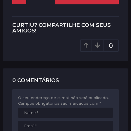
o
s
t
P
CURTIU? COMPARTILHE COM SEUS
a
AMIGOS!
g
0
i
n
a
t
i
0 COMENTÁRIOS
o
n
O seu endereço de e-mail não será publicado.
Campos obrigatórios são marcados com
*