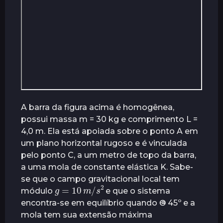
A barra da figura acima é homogênea,
possui massa m = 30 kg e comprimento L =
4,0 m. Ela está apoiada sobre o ponto A em
um plano horizontal rugoso e é vinculada
pelo ponto C, a um metro de topo da barra,
a uma mola de constante elástica K. Sabe-
se que o campo gravitacional local tem
g
=
10
m
/
s
2
módulo
e que o sistema
encontra-se em equilíbrio quando Ө = 45º e a
mola tem sua extensão máxima
´
x
=
x
0
m
,
20
a
m