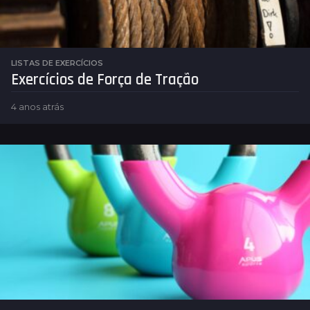
LISTAS DE EXERCÍCIOS
Exercícios de Força de Tração
4 anos atrás
4
a
n
o
s
a
t
r
á
s