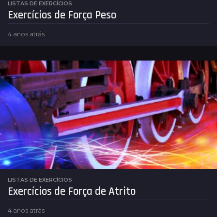
LISTAS DE EXERCÍCIOS
Exercícios de Força Peso
4 anos atrás
4
a
n
o
s
a
t
r
á
s
LISTAS DE EXERCÍCIOS
Exercícios de Força de Atrito
4 anos atrás
4