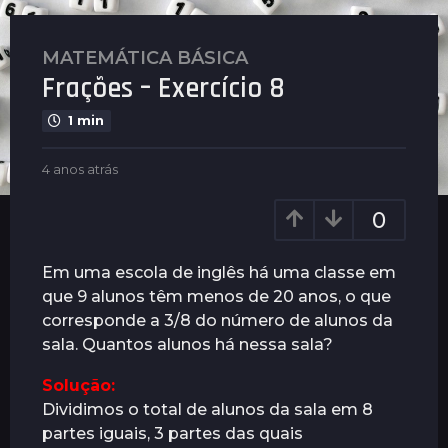
MATEMÁTICA BÁSICA
4
Frações – Exercício 8
a
n
1 min
o
s
b
4 anos atrás
4
a
y
a
t
P
n
0
l
r
o
e
s
á
n
a
Em uma escola de inglês há uma classe em
s
u
t
que 9 alunos têm menos de 20 anos, o que
4
s
r
corresponde a 3/8 do número de alunos da
a
á
s
sala. Quantos alunos há nessa sala?
n
o
Solução:
s
Dividimos o total de alunos da sala em 8
a
partes iguais, 3 partes das quais
t
9
/
3
=
3