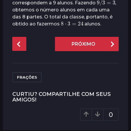
correspondem a 9 alunos. Fazendo
,
r
obtemos o número alunos em cada uma
á
das 8 partes. O total da classe, portanto, é
s
8
⋅
3
=
24
obtido ao fazermos
alunos.
P
PRÓXIMO
o
s
t
P
a
FRAÇÕES
g
i
CURTIU? COMPARTILHE COM SEUS
AMIGOS!
n
a
0
t
i