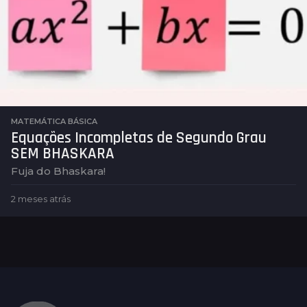
t
r
á
s
MATEMÁTICA BÁSICA
Equações Incompletas de Segundo Grau
SEM BHASKARA
Fuja do Bhaskara!
2 meses atrás
2
m
e
s
e
s
a
t
r