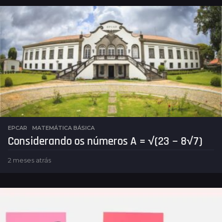
a
s
a
t
r
á
s
EPCAR
,
MATEMÁTICA BÁSICA
Considerando os números A = √(23 − 8√7)
2 meses atrás
2
m
e
s
e
s
a