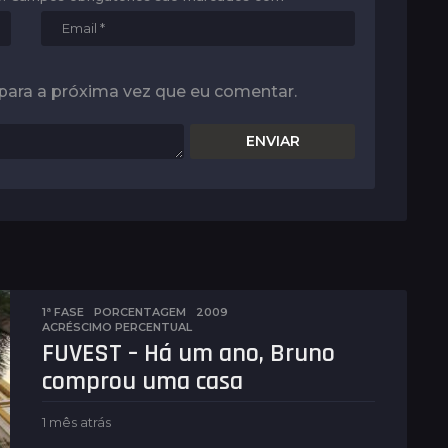
para a próxima vez que eu comentar.
1ª FASE
,
PORCENTAGEM
2009
,
ACRÉSCIMO PERCENTUAL
FUVEST – Há um ano, Bruno
comprou uma casa
1 mês atrás
1
m