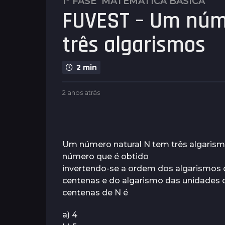
1ª FASE
MATEMÁTICA BÁSICA
2
FUVEST – Um núm
a
n
três algarismos
o
s
a
2 min
t
r
b
2 anos atrás
2
á
y
a
s
P
n
l
2
o
e
s
a
n
a
Um número natural N tem três algarism
n
u
t
número que é obtido
o
s
r
invertendo-se a ordem dos algarismos d
á
s
s
centenas e do algarismo das unidades d
a
centenas de N é
t
r
a) 4
á