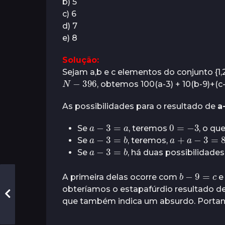
b) 5
s
c) 6
d) 7
e) 8
Solução:
Sejam a,b e c elementos do conjunto {1,2
N
−
396
, obtemos 100(a-3) + 10(b-9)+(c
As possibilidades para o resultado de
a
a
−
3
=
a
0
=
−
3
Se
, teremos
, o qu
a
−
3
=
b
a
+
a
−
3
=
8
Se
, teremos,
a
−
3
=
b
Se
, há duas possibilidades
b
−
9
=
c
A primeira delas ocorre com
obteríamos o estapafúrdio resultado d
que também indica um absurdo. Portant