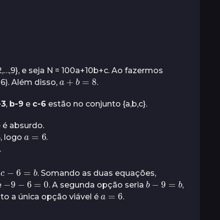
,…,9}, e seja N = 100a+10b+c. Ao fazermos
a
+
b
=
8
-6). Além disso,
.
-3
,
b-9
e
c-6
estão no conjunto {a,b,c}.
e é absurdo.
a
=
6
, logo
.
.
c
−
6
=
b
e
. Somando as duas equações,
−
9
−
6
=
0
b
−
9
=
b
e
. A segunda opção seria
,
a
=
6
o a única opção viável é
.