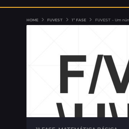
FUVEST
1ª FASE
HOME
FUVEST - Um núme
,