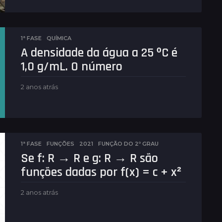
ê
s
a
t
1ª FASE
,
QUÍMICA
r
A densidade da água a 25 ºC é
á
s
1,0 g/mL. O número
2 anos atrás
2
a
n
o
s
a
t
1ª FASE
,
FUNÇÕES
2021
,
FUNÇÃO DO 2º GRAU
r
Se f: R → R e g: R → R são
á
funções dadas por f(x) = c + x²
s
2 anos atrás
2
a
n
o