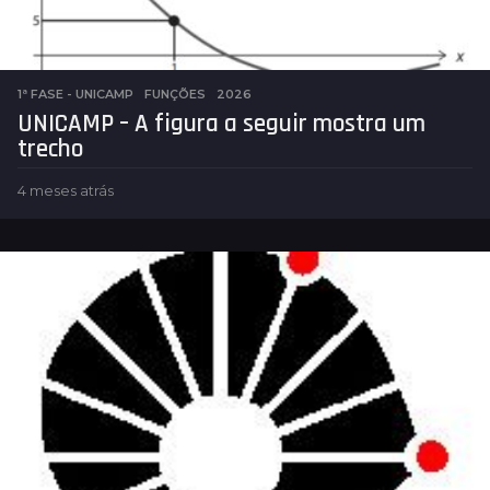
1ª FASE - UNICAMP
,
FUNÇÕES
2026
UNICAMP – A figura a seguir mostra um
trecho
4 meses atrás
4
m
e
s
e
s
a
t
r
á
s