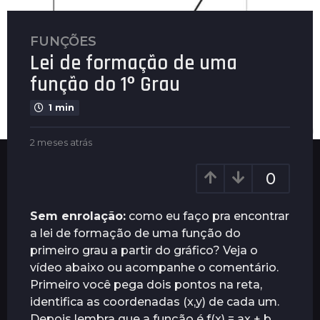
FUNÇÕES
2
Lei de formação de uma
m
e
função do 1º Grau
s
1 min
e
s
b
2 meses atrás
2
a
y
m
t
P
e
0
r
l
s
á
e
e
n
s
s
Sem enrolação:
como eu faço pra encontrar
u
a
2
a lei de formação de uma função do
s
t
m
primeiro grau a partir do gráfico? Veja o
r
e
á
vídeo abaixo ou acompanhe o comentário.
s
s
Primeiro você pega dois pontos na reta,
e
identifica as coordenadas (x,y) de cada um.
s
Depois lembra que a função é f(x) = ax + b.