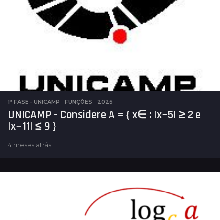
1ª FASE - UNICAMP
,
FUNÇÕES
2026
UNICAMP – Considere A = { x∈ : |x−5| ≥ 2 e
|x−11| ≤ 9 }
4 meses atrás
4
m
e
s
e
s
a
t
r