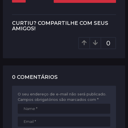
s
t
P
CURTIU? COMPARTILHE COM SEUS
a
AMIGOS!
g
0
i
n
a
t
i
0 COMENTÁRIOS
o
n
O seu endereço de e-mail não será publicado.
Campos obrigatórios são marcados com
*