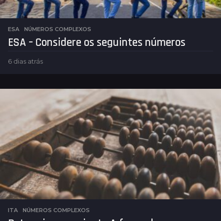
ESA
,
NÚMEROS COMPLEXOS
ESA – Considere os seguintes números
6 dias atrás
6
d
i
a
s
a
t
r
á
s
ITA
,
NÚMEROS COMPLEXOS