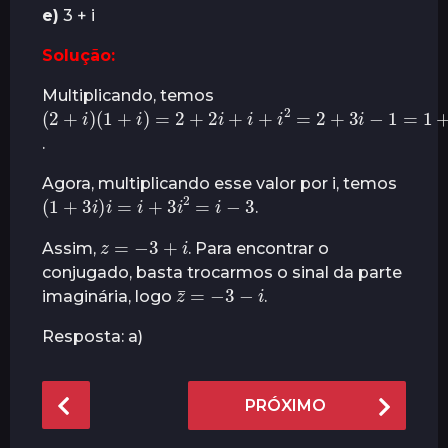
e)
3 + i
r
á
Solução:
s
Multiplicando, temos
(
2
+
i
)
(
1
+
i
)
=
2
+
2
i
+
i
+
i
2
=
2
+
3
i
−
1
=
1
+
3
i
.
Agora, multiplicando esse valor por i, temos
(
1
+
3
i
)
i
=
i
+
3
i
2
=
i
−
3
.
z
=
−
3
+
i
Assim,
. Para encontrar o
conjugado, basta trocarmos o sinal da parte
z
¯
=
−
3
−
i
imaginária, logo
.
Resposta: a)
P
PRÓXIMO
o
s