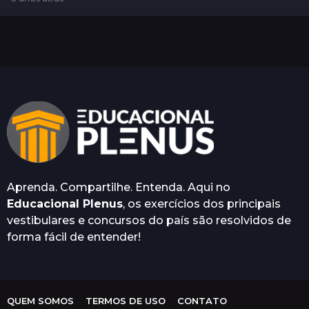
a
n
o
s
a
t
r
á
s
Aprenda. Compartilhe. Entenda. Aqui no
Educacional Plenus
, os exercícios dos principais
vestibulares e concursos do país são resolvidos de
forma fácil de entender!
QUEM SOMOS
TERMOS DE USO
CONTATO