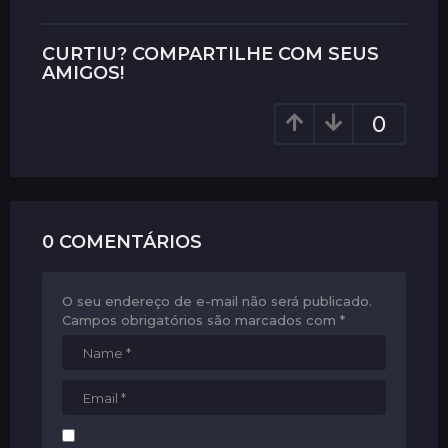
t
P
CURTIU? COMPARTILHE COM SEUS
a
AMIGOS!
g
0
i
n
a
t
i
0 COMENTÁRIOS
o
n
O seu endereço de e-mail não será publicado.
Campos obrigatórios são marcados com
*