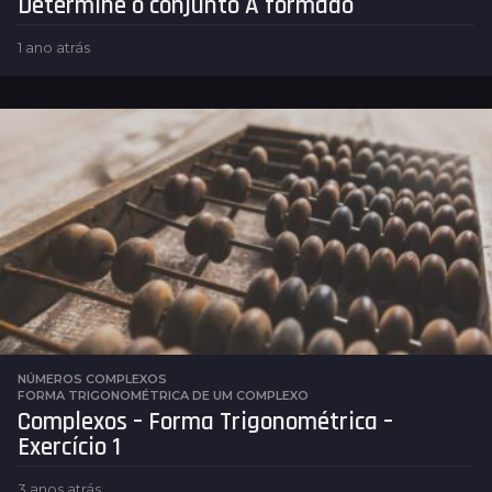
Determine o conjunto A formado
1 ano atrás
1
a
n
o
a
t
r
á
s
NÚMEROS COMPLEXOS
FORMA TRIGONOMÉTRICA DE UM COMPLEXO
Complexos – Forma Trigonométrica –
Exercício 1
3 anos atrás
3