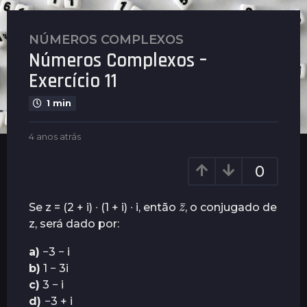
NÚMEROS COMPLEXOS
4
Números Complexos –
a
n
Exercício 11
o
1 min
s
a
b
4 anos atrás
4
t
y
a
r
P
n
0
á
l
o
s
e
s
z
¯
n
a
4
Se z = (2 + i) ∙ (1 + i) ∙ i, então
, o conjugado de
u
t
a
z, será dado por:
s
r
n
á
a)
−3 − i
o
s
b)
1 − 3i
s
c)
3 − i
a
d)
−3 + i
t