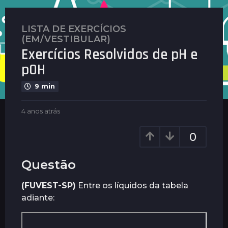
LISTA DE EXERCÍCIOS
4
(EM/VESTIBULAR)
a
Exercícios Resolvidos de pH e
n
pOH
o
s
9 min
a
t
b
4 anos atrás
4
r
y
a
á
G
n
0
s
u
o
i
s
4
m
a
Questão
a
a
t
n
r
r
(FUVEST-SP)
Entre os líquidos da tabela
o
ã
á
adiante:
e
s
s
s
a
t