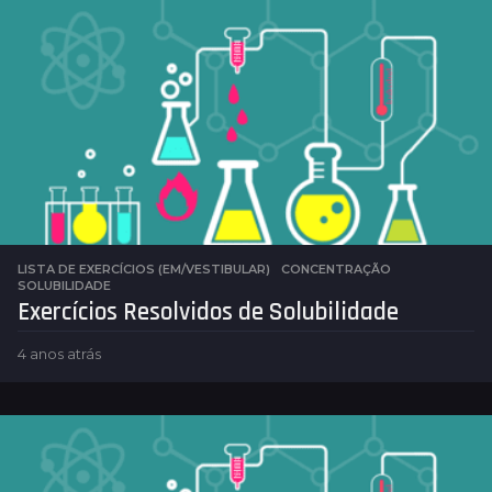
o
s
a
t
r
á
s
LISTA DE EXERCÍCIOS (EM/VESTIBULAR)
CONCENTRAÇÃO
,
SOLUBILIDADE
Exercícios Resolvidos de Solubilidade
4 anos atrás
4
a
n
o
s
a
t