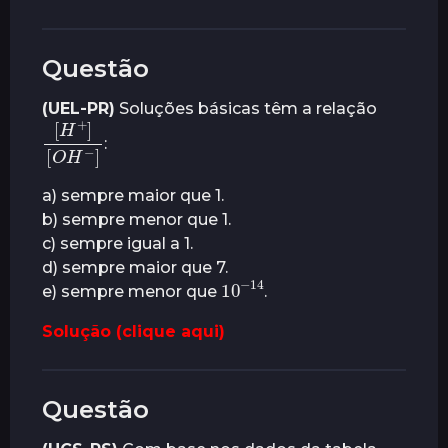
Questão
(UEL-PR)
Soluções básicas têm a relação
[
O
[
H
H
+
−
]
]
:
a) sempre maior que 1.
b) sempre menor que 1.
c) sempre igual a 1.
d) sempre maior que 7.
10
14
−
e) sempre menor que
.
Solução (clique aqui)
Questão