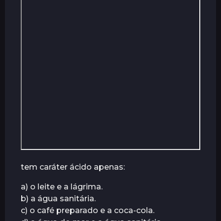
r
á
s
tem caráter ácido apenas:
a) o leite e a lágrima.
b) a água sanitária.
c) o café preparado e a coca-cola.