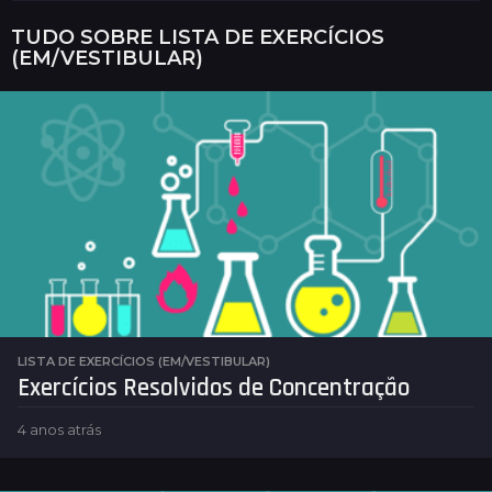
TUDO SOBRE
LISTA DE EXERCÍCIOS
(EM/VESTIBULAR)
LISTA DE EXERCÍCIOS (EM/VESTIBULAR)
Exercícios Resolvidos de Concentração
4 anos atrás
4
a
n