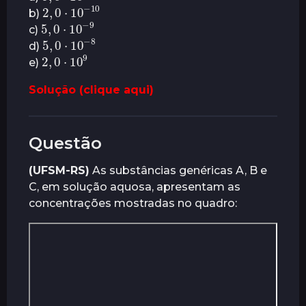
2
,
0
⋅
10
10
−
b)
5
,
0
9
⋅
10
−
c)
5
,
0
8
⋅
10
−
d)
2
,
0
9
⋅
10
e)
Solução (clique aqui)
Questão
(UFSM-RS)
As substâncias genéricas A, B e
C, em solução aquosa, apresentam as
concentrações mostradas no quadro: