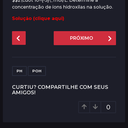
$$2\cdot 10^{-5}\, mol/L. Determine a
concentração de íons hidroxilas na solução.
Solução (clique aqui)
P
PRÓXIMO
o
s
t
P
,
a
PH
POH
g
i
CURTIU? COMPARTILHE COM SEUS
AMIGOS!
n
a
0
t
i
o