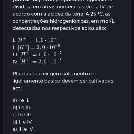
dividida em áreas numeradas de I a IV, de
acordo com a acidez da terra. A 25 °C, as
concentrações hidrogeniônicas, em mol/L,
detectadas nos respectivos solos são:
[
H
+
]
=
1
,
0
⋅
10
−
6
I.
[
H
+
]
=
2
,
0
⋅
10
−
6
II.
[
H
+
]
=
1
,
0
⋅
10
−
7
III.
[
H
+
]
=
2
,
0
⋅
10
−
8
IV.
Plantas que exigem solo neutro ou
ligeiramente básico devem ser cultivadas
em:
a) I e II.
b) I e III.
c) II e III.
d) II e IV.
e) III e IV.