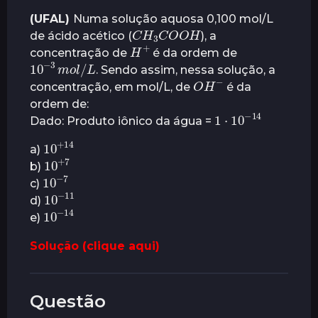
(UFAL)
Numa solução aquosa 0,100 mol/L
C
H
3
H
C
O
O
de ácido acético (
), a
H
+
concentração de
é da ordem de
10
−
3
L
m
o
l
/
. Sendo assim, nessa solução, a
O
H
−
concentração, em mol/L, de
é da
ordem de:
1
⋅
10
14
−
Dado: Produto iônico da água =
10
14
+
a)
10
7
+
b)
10
7
−
c)
10
11
−
d)
10
14
−
e)
Solução (clique aqui)
Questão