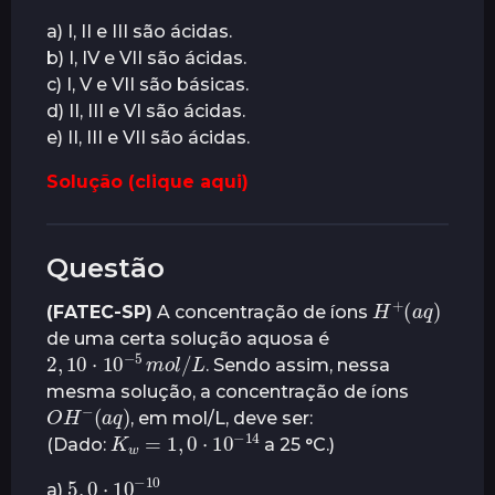
a) I, II e III são ácidas.
b) I, IV e VII são ácidas.
c) I, V e VII são básicas.
d) II, III e VI são ácidas.
e) II, III e VII são ácidas.
Solução (clique aqui)
Questão
(
H
a
q
+
)
(FATEC-SP)
A concentração de íons
de uma certa solução aquosa é
2
,
10
⋅
10
L
−
5
m
o
l
/
. Sendo assim, nessa
mesma solução, a concentração de íons
O
(
a
H
q
−
)
, em mol/L, deve ser:
K
w
=
1
,
0
⋅
10
−
14
(Dado:
a 25 °C.)
5
,
0
⋅
10
10
−
a)