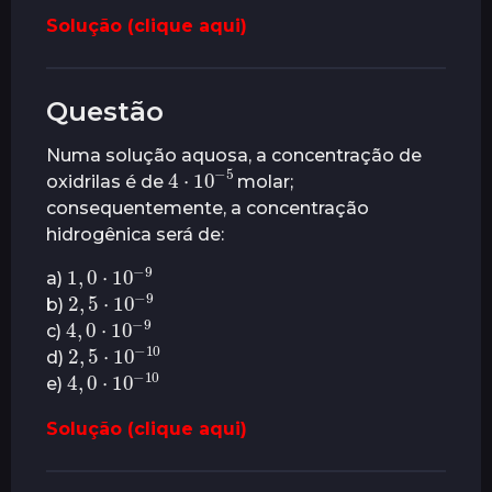
Solução (clique aqui)
Questão
Numa solução aquosa, a concentração de
4
⋅
10
5
−
oxidrilas é de
molar;
consequentemente, a concentração
hidrogênica será de:
1
,
0
⋅
10
−
9
a)
2
,
5
9
⋅
10
−
b)
4
,
0
9
⋅
10
−
c)
2
,
5
⋅
10
10
−
d)
4
,
0
⋅
10
10
−
e)
Solução (clique aqui)