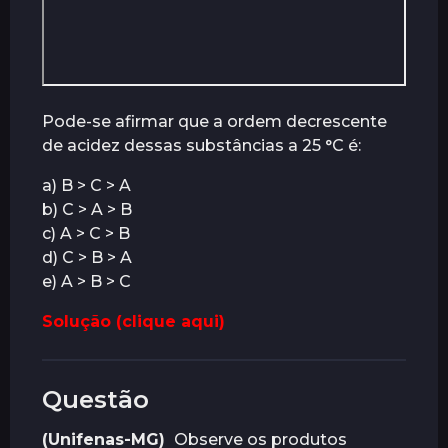
Pode-se afirmar que a ordem decrescente
de acidez dessas substâncias a 25 °C é:
a) B > C > A
b) C > A > B
c) A > C > B
d) C > B > A
e) A > B > C
Solução (clique aqui)
Questão
(Unifenas-MG)
Observe os produtos