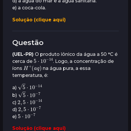
d) a água do mar e a água sanitária.
e) a coca-cola.
Solução (clique aqui)
Questão
(UEL-PR)
O produto iônico da água a 50 °C é
5
⋅
10
14
−
cerca de
. Logo, a concentração de
(
H
a
q
+
)
íons
na água pura, a essa
temperatura, é:
5
⋅
10
−
14
a)
5
⋅
10
−
7
b)
2
,
5
⋅
14
10
−
c)
2
,
5
7
⋅
10
−
d)
5
⋅
10
7
−
e)
Solução (clique aqui)