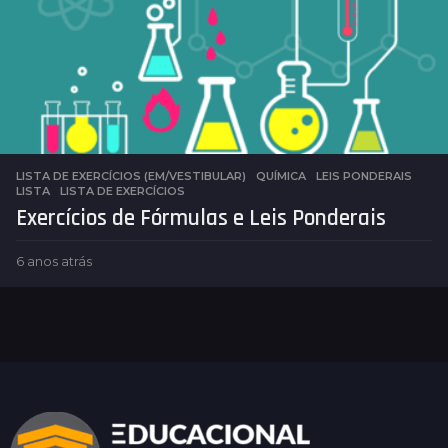
r
á
s
LISTA DE EXERCÍCIOS (EM/VESTIBULAR)
,
QUÍMICA
LEIS PONDERAIS
,
LISTA
,
LISTA DE EXERCÍCIOS
Exercícios de Fórmulas e Leis Ponderais
6 anos atrás
4
a
n
o
s
a
t
r
á
s