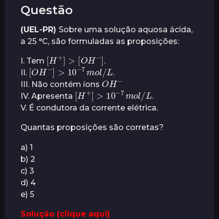
Questão
(UEL-PR)
Sobre uma solução aquosa ácida,
a 25 °C, são formuladas as proposições:
[
H
+
]
>
[
O
H
−
]
I. Tem
.
[
O
H
−
]
>
10
−
7
m
o
l
/
L
II.
.
O
H
−
III. Não contém íons
[
H
+
]
>
10
−
7
m
o
l
/
L
IV. Apresenta
.
V. É condutora da corrente elétrica.
Quantas proposições são corretas?
a) 1
b) 2
c) 3
d) 4
e) 5
Solução (clique aqui)