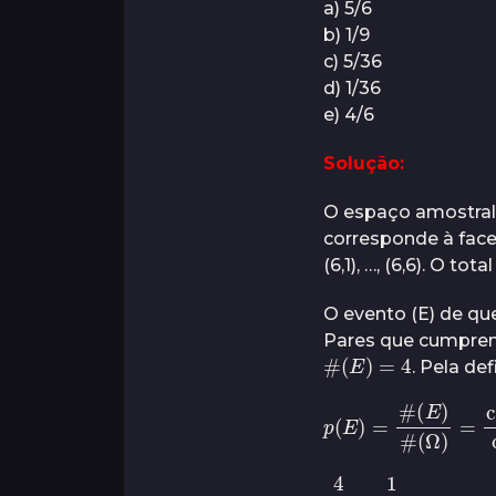
a) 5/6
s
o
b) 1/9
s
c) 5/36
a
d) 1/36
t
e) 4/6
r
á
Solução:
s
O espaço amostral
corresponde à face 
(6,1), …, (6,6). O to
O evento (E) de qu
Pares que cumprem a 
#
(
E
)
=
4
. Pela de
casos favoráveis
p
(
E
)
=
#
(
cas
E
)
#
4
36
=
1
9
.