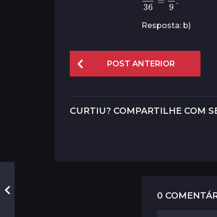
Resposta: b)
P
POST ANTERIOR
o
s
t
CURTIU? COMPARTILHE COM S
P
a
g
i
n
a
0 COMENTÁR
t