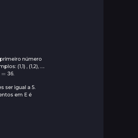
 primeiro número
: (1,1) , (1,2), ….
6
=
36
.
ser igual a 5.
ementos em E é