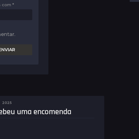
os com
*
entar.
2025
cebeu uma encomenda