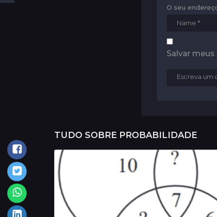
i
O seu endereço
o
n
Salvar meus
TUDO SOBRE
PROBABILIDADE