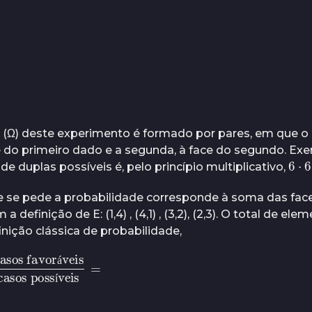
 (Ω) deste experimento é formado por pares, em que o
do primeiro dado e a segunda, à face do segundo. Exemplos
6
⋅
tal de duplas possíveis é, pelo princípio multiplicativo,
e se pede a probabilidade corresponde à soma das faces 
definição de E: (1,4) , (4,1) , (3,2), (2,3). O total de el
finição clássica de probabilidade,
os possíveis
(
Ω
)
=
=
á
í