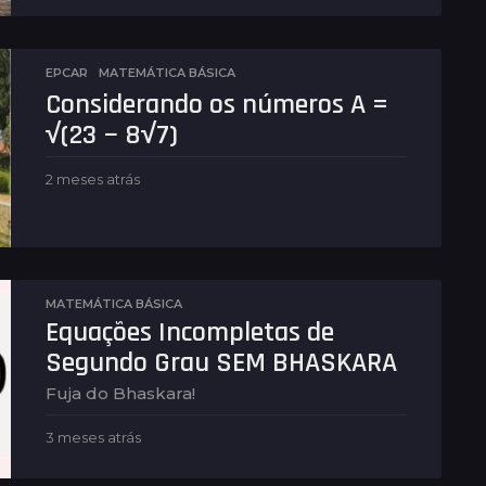
a
n
a
EPCAR
,
MATEMÁTICA BÁSICA
a
t
Considerando os números A =
r
√(23 − 8√7)
á
s
2 meses atrás
2
m
e
s
e
s
a
MATEMÁTICA BÁSICA
t
Equações Incompletas de
r
Segundo Grau SEM BHASKARA
á
s
Fuja do Bhaskara!
3 meses atrás
3
m
e