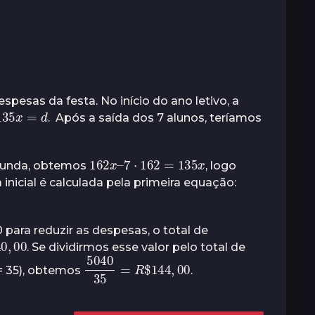
spesas da festa. No início do ano letivo, a
135
x
=
d
. Após a saída dos 7 alunos, teríamos
162
x
–
7
⋅
162
=
135
x
egunda, obtemos
, logo
 inicial é calculada pela primeira equação:
ara reduzir as despesas, o total de
40
,
. Se dividirmos esse valor pelo total de
5040
35
00
=
R
$
144
,
 = 35), obtemos
.