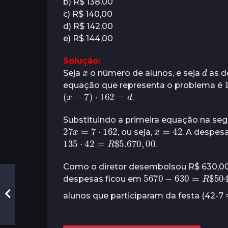
b) R$ 138,00
s
c) R$ 140,00
d) R$ 142,00
e) R$ 144,00
Solução:
x
d
Seja
o número de alunos, e seja
as de
equação que representa o problema é
(
x
−
7
)
⋅
162
=
d
.
Substituindo a primeira equação na s
27
x
=
7
⋅
162
x
=
42
, ou seja,
. A despesa
135
⋅
42
=
R
00
$
5.670
,
.
Como o diretor desembolsou R$ 630,00 p
5670
−
630
00
=
R
$
50
despesas ficou em
alunos que participaram da festa (42-7