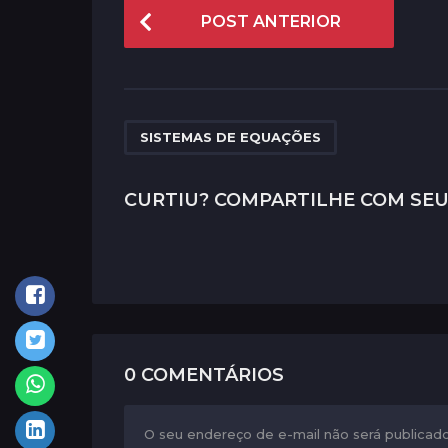
P
POST ANTERIOR
o
s
t
P
SISTEMAS DE EQUAÇÕES
a
g
CURTIU? COMPARTILHE COM SEU
i
n
a
t
i
0 COMENTÁRIOS
o
n
O seu endereço de e-mail não será publicado