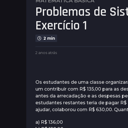
MATEMÁTICA BÁSICA
2
Problemas de Sis
a
n
Exercício 1
o
s
a
2 min
t
r
b
2 anos atrás
2
á
y
a
s
P
n
l
2
o
e
s
a
n
a
Os estudantes de uma classe organizara
n
u
t
um contribuir com R$ 135,00 para as d
o
s
r
antes da arrecadação e as despesas 
á
s
s
estudantes restantes teria de pagar R$ 2
a
ajudar, colaborou com R$ 630,00. Quant
t
r
a) R$ 136,00
á