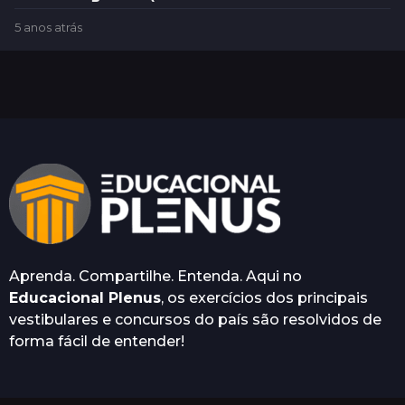
5 anos atrás
5
a
n
o
s
a
t
r
á
s
Aprenda. Compartilhe. Entenda. Aqui no
Educacional Plenus
, os exercícios dos principais
vestibulares e concursos do país são resolvidos de
forma fácil de entender!