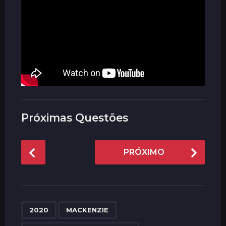
Próximas Questões
P
PRÓXIMO
o
s
t
P
,
,
,
a
2020
MACKENZIE
g