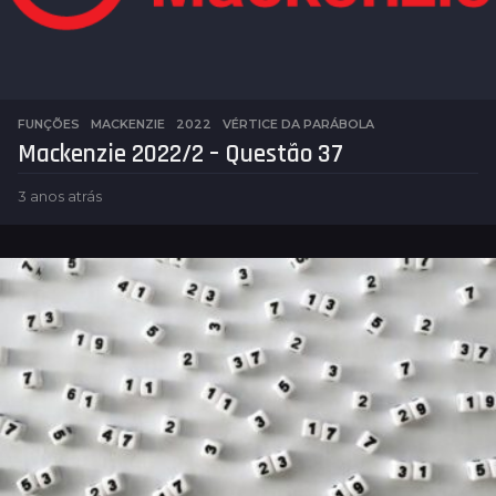
FUNÇÕES
,
MACKENZIE
2022
,
VÉRTICE DA PARÁBOLA
Mackenzie 2022/2 – Questão 37
3 anos atrás
1
a
n
o
a
t
r
á
s