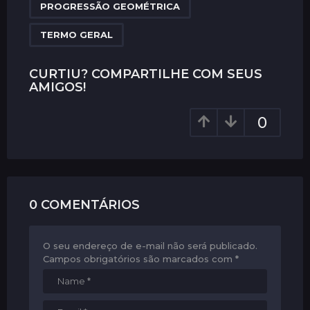
PROGRESSÃO GEOMÉTRICA
i
n
TERMO GERAL
a
t
CURTIU? COMPARTILHE COM SEUS
i
AMIGOS!
o
0
n
0 COMENTÁRIOS
O seu endereço de e-mail não será publicado.
Campos obrigatórios são marcados com
*