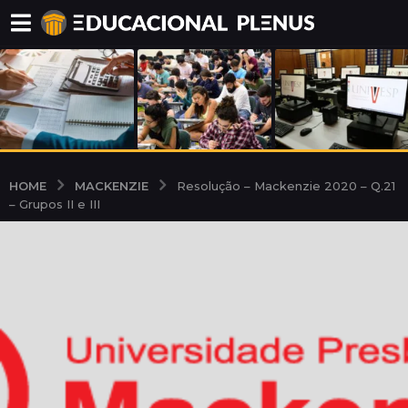
MACKENZIE
HOME
Resolução – Mackenzie 2020 – Q.21
– Grupos II e III