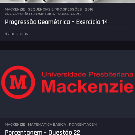
MACKENZIE
,
SEQUÊNCIAS E PROGRESSÕES
2016
,
PROGRESSÃO GEOMÉTRICA
,
SOMA DA PG
Progressão Geométrica – Exercício 14
4 anos atrás
4
a
n
o
s
a
t
r
á
s
MACKENZIE
,
MATEMÁTICA BÁSICA
PORCENTAGEM
Porcentagem – Questão 22