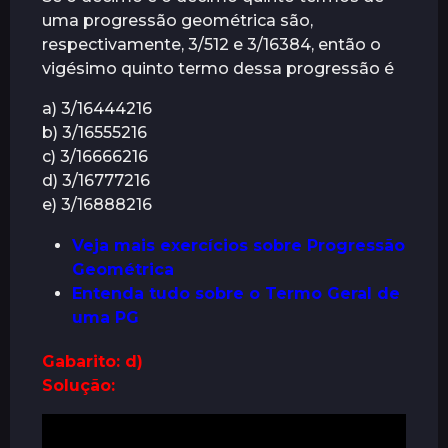
r
uma progressão geométrica são,
á
respectivamente, 3/512 e 3/16384, então o
s
vigésimo quinto termo dessa progressão é
a) 3/16444216
b) 3/16555216
c) 3/16666216
d) 3/16777216
e) 3/16888216
Veja mais exercícios sobre Progressão
Geométrica
Entenda tudo sobre o Termo Geral de
uma PG
Gabarito: d)
Solução: