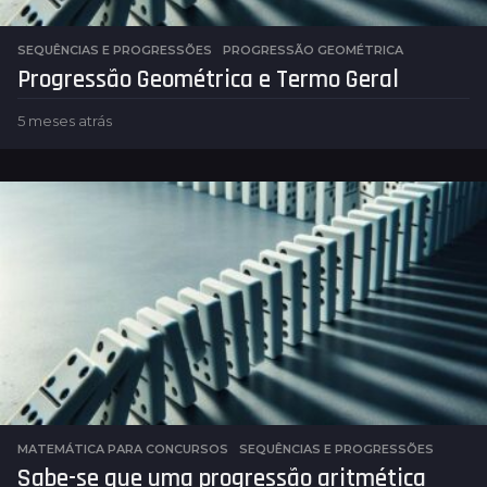
SEQUÊNCIAS E PROGRESSÕES
PROGRESSÃO GEOMÉTRICA
Progressão Geométrica e Termo Geral
5 meses atrás
5
m
e
s
e
s
a
t
r
á
s
MATEMÁTICA PARA CONCURSOS
,
SEQUÊNCIAS E PROGRESSÕES
Sabe-se que uma progressão aritmética