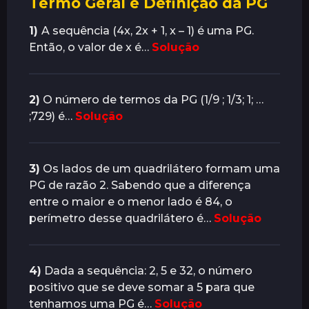
Termo Geral e Definição da PG
r
á
1)
A sequência (4x, 2x + 1, x – 1) é uma PG.
s
Então, o valor de x é…
Solução
2)
O número de termos da PG (1/9 ; 1/3; 1; …
;729) é…
Solução
3)
Os lados de um quadrilátero formam uma
PG de razão 2. Sabendo que a diferença
entre o maior e o menor lado é 84, o
perímetro desse quadrilátero é…
Solução
4)
Dada a sequência: 2, 5 e 32, o número
positivo que se deve somar a 5 para que
tenhamos uma PG é…
Solução