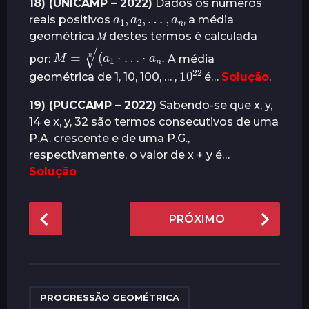
18) (UNICAMP – 2022)
Dados os números
𝑎
1
,
𝑎
2
,
…
,
𝑎
𝑛
reais positivos
, a média
geométrica 𝑀 destes termos é calculada
𝑀
=
(
𝑎
1
⋅
…
⋅
a
n
n
.
por:
A média
22
10
geométrica de 1, 10, 100, … ,
é…
Solução
.
19) (PUCCAMP – 2022)
Sabendo-se que x, y,
14 e x, y, 32 são termos consecutivos de uma
P.A. crescente e de uma P.G.,
respectivamente, o valor de x + y é…
Solução
P
PRÓXIMO
o
s
t
P
a
PROGRESSÃO GEOMÉTRICA