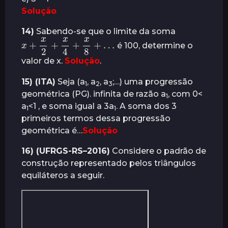
Solução
14)
Sabendo-se que o limite da soma
x
+
x
2
+
x
4
+
x
8
+
…
é 100, determine o
valor de x.
Solução
.
15) (ITA)
Seja (a
, a
, a
;…) uma progressão
1
2
3
geométrica (PG). infinita de razão a
, com 0<
1
a
<1 , e soma igual a 3a
. A soma dos 3
1
1
primeiros termos dessa progressão
geométrica é…
Solução
16) (UFRGS-RS–2016)
Considere o padrão de
construção representado pelos triângulos
equiláteros a seguir.