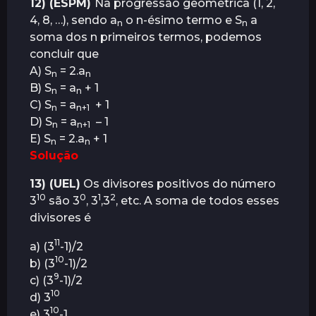
12) (ESPM)
Na progressão geométrica (1, 2,
4, 8, …), sendo a
o n-ésimo termo e S
a
n
n
soma dos n primeiros termos, podemos
concluir que
A) S
= 2.a
n
n
B) S
= a
+ 1
n
n
C) S
= a
+ 1
n
n+1
D) S
= a
– 1
n
n+1
E) S
= 2.a
+ 1
n
n
Solução
13) (UEL)
Os divisores positivos do número
10
0
1
2
3
são 3
, 3
,3
, etc. A soma de todos esses
divisores é
11
a) (3
-1)/2
10
b) (3
-1)/2
9
c) (3
-1)/2
10
d) 3
10
e) 3
-1