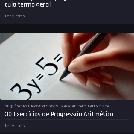
cujo termo geral
1 ano atrás
1
a
n
o
a
t
r
á
s
SEQUÊNCIAS E PROGRESSÕES
PROGRESSÃO ARITMÉTICA
30 Exercícios de Progressão Aritmética
1 ano atrás
1
a