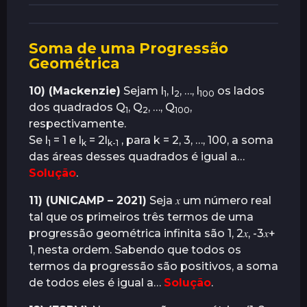
Soma de uma Progressão
Geométrica
10) (Mackenzie)
Sejam l
, l
, …, l
os lados
1
2
100
dos quadrados Q
, Q
, …, Q
,
1
2
100
respectivamente.
Se l
= 1 e l
= 2l
, para k = 2, 3, …, 100, a soma
1
k
k-1
das áreas desses quadrados é igual a…
Solução
.
11) (UNICAMP – 2021)
Seja 𝑥 um número real
tal que os primeiros três termos de uma
progressão geométrica infinita são 1, 2𝑥, -3𝑥+
1, nesta ordem. Sabendo que todos os
termos da progressão são positivos, a soma
de todos eles é igual a…
Solução
.