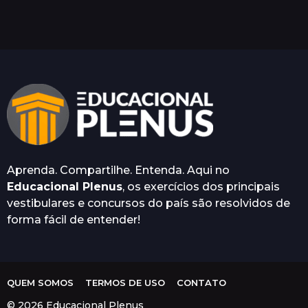
n
o
a
t
r
á
s
Aprenda. Compartilhe. Entenda. Aqui no
Educacional Plenus
, os exercícios dos principais
vestibulares e concursos do país são resolvidos de
forma fácil de entender!
QUEM SOMOS
TERMOS DE USO
CONTATO
© 2026 Educacional Plenus