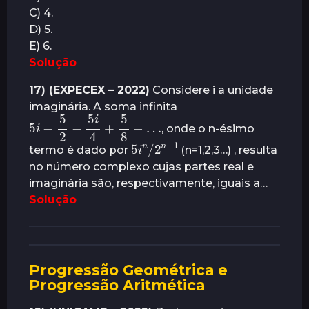
C) 4.
D) 5.
E) 6.
Solução
17) (EXPECEX – 2022)
Considere i a unidade
imaginária. A soma infinita
5
i
−
5
2
−
5
i
4
+
5
8
−
…
, onde o n-ésimo
5
i
n
−
/
1
2
n
termo é dado por
(n=1,2,3…) , resulta
no número complexo cujas partes real e
imaginária são, respectivamente, iguais a…
Solução
Progressão Geométrica e
Progressão Aritmética