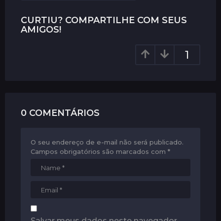
g
i
CURTIU? COMPARTILHE COM SEUS
AMIGOS!
n
a
1
t
i
o
n
0 COMENTÁRIOS
O seu endereço de e-mail não será publicado.
Campos obrigatórios são marcados com
*
Salvar meus dados neste navegador