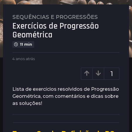
SEQUÊNCIAS E PROGRESSÕES
4
Exercícios de Progressão
a
n
Geométrica
o
11 min
s
a
b
4 anos atrás
3
t
y
a
r
P
n
1
á
l
o
s
e
s
n
a
3
Lista de exercícios resolvidos de Progressão
u
t
a
Geométrica, com comentários e dicas sobre
s
r
n
as soluções!
á
o
s
s
a
t