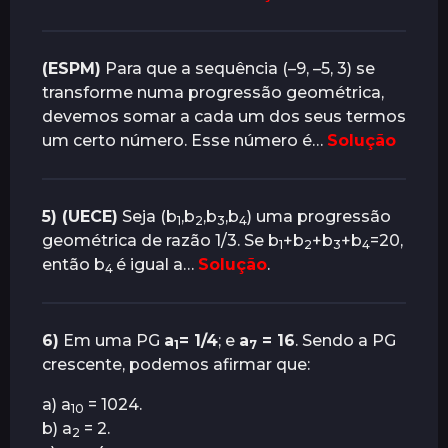
(ESPM)
Para que a sequência (–9, –5, 3) se
transforme numa progressão geométrica,
devemos somar a cada um dos seus termos
um certo número. Esse número é…
Solução
5) (UECE)
Seja (b
,b
,b
,b
) uma progressão
1
2
3
4
geométrica de razão 1/3. Se b
+b
+b
+b
=20,
1
2
3
4
então b
é igual a…
Solução
.
4
6)
Em uma PG
a
= 1/4
; e
a
= 16
. Sendo a PG
1
7
crescente, podemos afirmar que:
a) a
= 1024.
10
b) a
= 2.
2