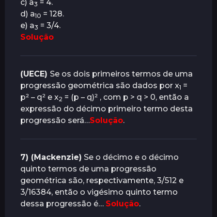
c) a
= 4.
3
d) a
= 128.
10
e) a
= 3/4.
3
Solução
(UECE)
Se os dois primeiros termos de uma
progressão geométrica são dados por x
=
1
p² – q² e x
= (p – q)² , com p > q > 0, então a
2
expressão do décimo primeiro termo desta
progressão será…
Solução
.
7) (Mackenzie)
Se o décimo e o décimo
quinto termos de uma progressão
geométrica são, respectivamente, 3/512 e
3/16384, então o vigésimo quinto termo
dessa progressão é…
Solução
.