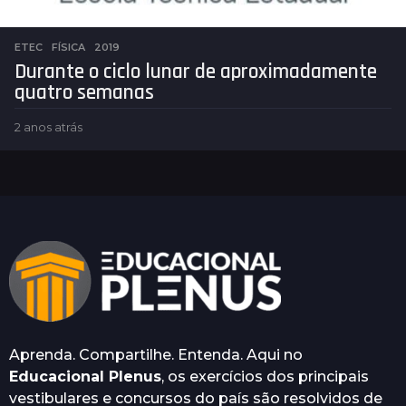
ETEC
,
FÍSICA
2019
Durante o ciclo lunar de aproximadamente
quatro semanas
2 anos atrás
2
a
n
o
s
a
t
r
á
s
Aprenda. Compartilhe. Entenda. Aqui no
Educacional Plenus
, os exercícios dos principais
vestibulares e concursos do país são resolvidos de