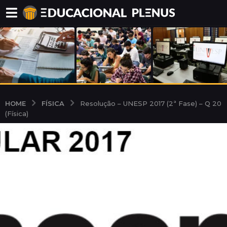
FÍSICA
HOME
Resolução – UNESP 2017 (2ª Fase) – Q 20
(Física)