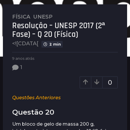
FÍSICA
,
UNESP
9
Resolução – UNESP 2017 (2ª
a
n
Fase) – Q 20 (Física)
o
<![CDATA[
s
2 min
a
b
t
9 anos atrás
9
y
a
r
1
P
n
á
l
o
s
e
s
0
n
a
9
u
t
a
s
r
Questões Anteriores
n
á
o
s
Questão 20
s
a
Um bloco de gelo de massa 200 g,
t