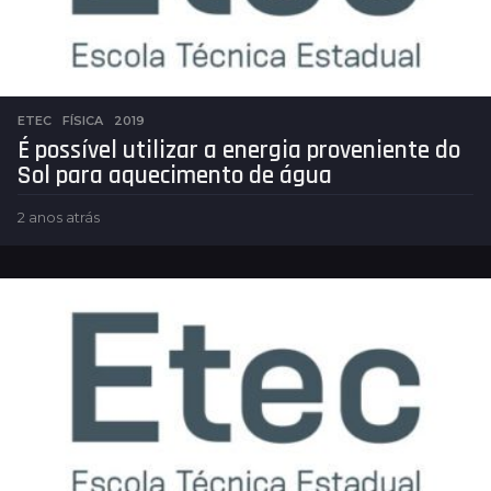
ETEC
,
FÍSICA
2019
É possível utilizar a energia proveniente do
Sol para aquecimento de água
2 anos atrás
2
a
n
o
s
a
t
r
á
s