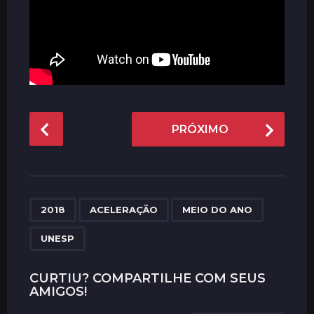
P
PRÓXIMO
o
s
t
P
,
,
,
a
2018
ACELERAÇÃO
MEIO DO ANO
g
UNESP
i
n
CURTIU? COMPARTILHE COM SEUS
a
AMIGOS!
t