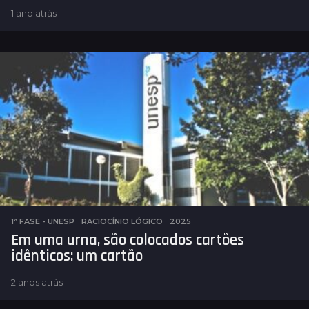
1 ano atrás
1
a
n
o
a
t
r
á
s
1ª FASE - UNESP
,
RACIOCÍNIO LÓGICO
2025
Em uma urna, são colocados cartões
idênticos: um cartão
2 anos atrás
2
a
n