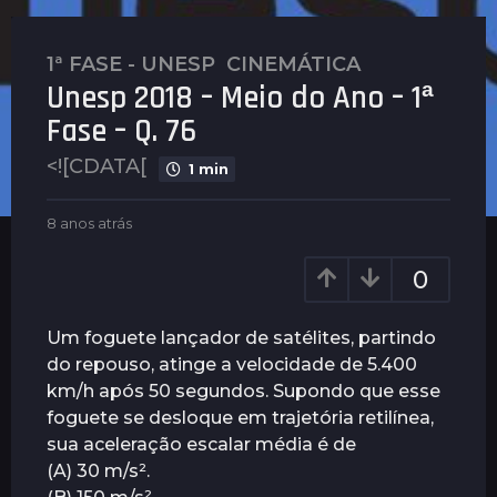
1ª FASE - UNESP
,
CINEMÁTICA
8
Unesp 2018 – Meio do Ano – 1ª
a
n
Fase – Q. 76
o
<![CDATA[
s
1 min
a
b
t
8 anos atrás
4
y
a
r
G
n
0
á
u
o
s
i
s
m
a
4
Um foguete lançador de satélites, partindo
a
t
a
do repouso, atinge a velocidade de 5.400
r
r
n
km/h após 50 segundos. Supondo que esse
ã
á
o
e
s
foguete se desloque em trajetória retilínea,
s
s
sua aceleração escalar média é de
a
(A) 30 m/s².
t