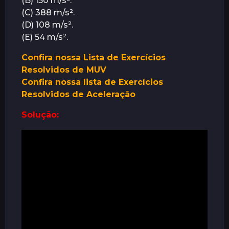
(B) 150 m/s².
r
(C) 388 m/s².
á
(D) 108 m/s².
s
(E) 54 m/s².
Confira nossa Lista de Exercícios
Resolvidos de MUV
Confira nossa lista de Exercícios
Resolvidos de Aceleração
Solução: