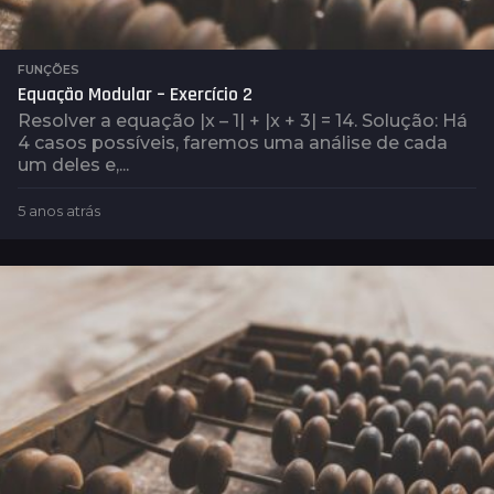
FUNÇÕES
Equação Modular – Exercício 2
Resolver a equação |x – 1| + |x + 3| = 14. Solução: Há
4 casos possíveis, faremos uma análise de cada
um deles e,...
5 anos atrás
5
a
n
o
s
a
t
r
á
s