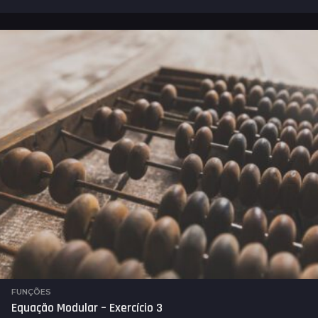
a
n
o
s
a
t
r
á
s
FUNÇÕES
Equação Modular – Exercício 3