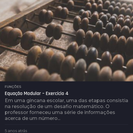
r
á
s
FUNÇÕES
Equação Modular – Exercício 4
Em uma gincana escolar, uma das etapas consistia
na resolução de um desafio matemático. O
professor forneceu uma série de informações
acerca de um número...
5 anos atrás
5