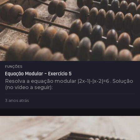
FUNÇÕES
Equação Modular – Exercício 5
Resolva a equação modular |2x-1|-|x-2|=6 . Solução
(no vídeo a seguir):
3 anos atrás
3
a
n
o
s
a
t