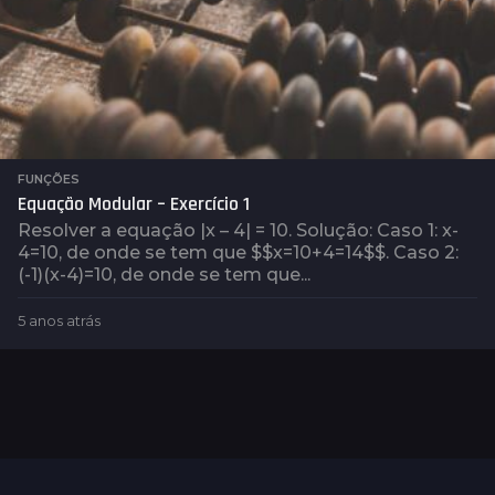
FUNÇÕES
Equação Modular – Exercício 1
Resolver a equação |x – 4| = 10. Solução: Caso 1: x-
4=10, de onde se tem que $$x=10+4=14$$. Caso 2:
(-1)(x-4)=10, de onde se tem que...
5 anos atrás
5
a
n
o
s
a
t
r
á