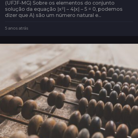
(UFJF-MG) Sobre os elementos do conjunto
solução da equação |x²| – 4|x| – 5 = 0, podemos
dizer que A) são um número natural e...
5 anos atrás
5
a
n
o
s
a
t
r
á
s