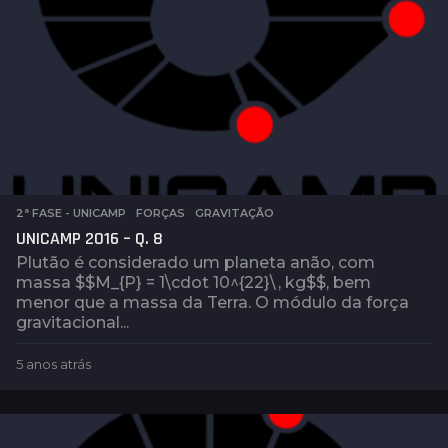
2ª FASE - UNICAMP
,
FORÇAS
,
GRAVITAÇÃO
UNICAMP 2016 – Q. 8
Plutão é considerado um planeta anão, com
massa $$M_{P} = 1\cdot 10^{22}\, kg$$, bem
menor que a massa da Terra. O módulo da força
gravitacional...
5 anos atrás
5
a
n
o
s