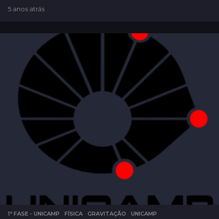
5 anos atrás
2
a
n
o
s
a
t
r
á
s
1ª FASE - UNICAMP
,
FÍSICA
,
GRAVITAÇÃO
,
UNICAMP