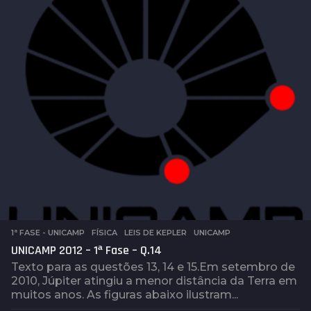
a
t
r
á
s
1ª FASE - UNICAMP
,
FÍSICA
,
LEIS DE KEPLER
,
UNICAMP
UNICAMP 2012 – 1ª Fase – Q.14
Texto para as questões 13, 14 e 15.Em setembro de
2010, Júpiter atingiu a menor distância da Terra em
muitos anos. As figuras abaixo ilustram...