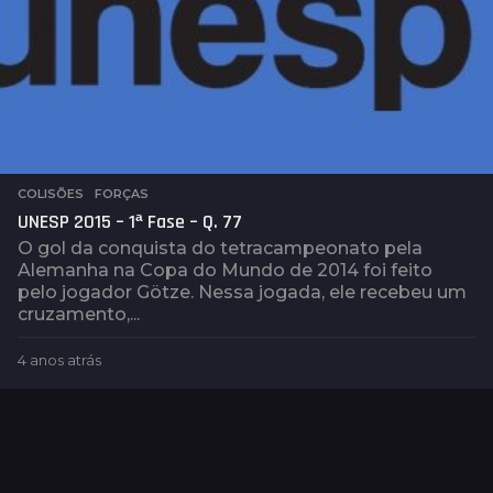
s
COLISÕES
,
FORÇAS
UNESP 2015 – 1ª Fase – Q. 77
O gol da conquista do tetracampeonato pela
Alemanha na Copa do Mundo de 2014 foi feito
pelo jogador Götze. Nessa jogada, ele recebeu um
cruzamento,...
4 anos atrás
4
a
n
o
s
a
t