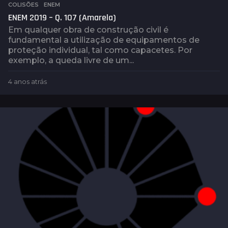
COLISÕES
,
ENEM
ENEM 2019 – Q. 107 (Amarela)
Em qualquer obra de construção civil é
fundamental a utilização de equipamentos de
proteção individual, tal como capacetes. Por
exemplo, a queda livre de um...
4 anos atrás
4
a
n
o
s
a
t
r
á
s