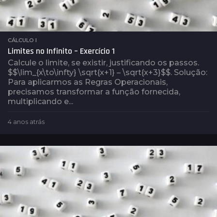
CÁLCULO I
Limites no Infinito – Exercício 1
Calcule o limite, se existir, justificando os passos.
$$\lim_{x\to\infty} \sqrt{x+1} – \sqrt{x+3}$$. Solução:
Para aplicarmos as Regras Operacionais,
precisamos transformar a função fornecida,
multiplicando e...
4 anos atrás
4
a
n
o
s
a
t
r
á
s