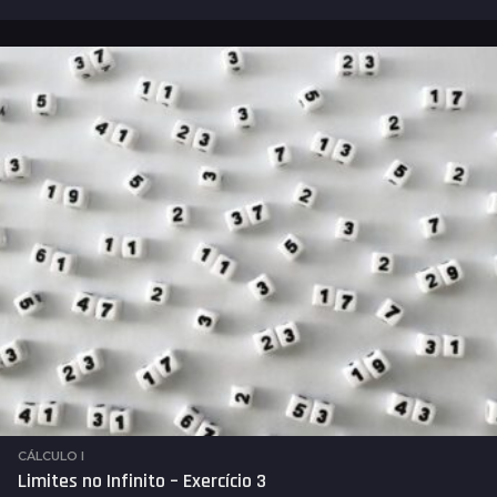
a
n
o
s
a
t
r
á
s
CÁLCULO I
Limites no Infinito – Exercício 3