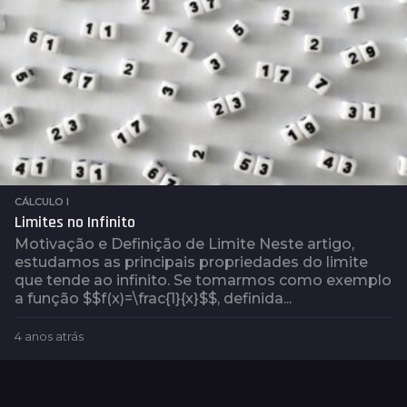
CÁLCULO I
Limites no Infinito
Motivação e Definição de Limite Neste artigo,
estudamos as principais propriedades do limite
que tende ao infinito. Se tomarmos como exemplo
a função $$f(x)=\frac{1}{x}$$, definida...
4 anos atrás
4
a
n
o
s