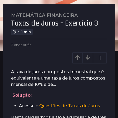
MATEMÁTICA FINANCEIRA
3
Taxas de Juros – Exercício 3
a
n
1 min
o
s
b
3 anos atrás
1
a
y
a
t
P
n
1
l
r
o
e
a
á
n
t
A taxa de juros compostos trimestral que é
s
u
r
equivalente a uma taxa de juros compostos
1
s
á
mensal de 10% é de…
a
s
n
Solução:
o
a
Acesse +
Questões de Taxas de Juros
t
r
Basta calcularmos a taxa acumulada de três