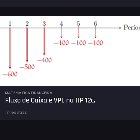
m
ê
s
a
t
r
á
s
MATEMÁTICA FINANCEIRA
Fluxo de Caixa e VPL na HP 12c.
1 mês atrás
1
m
ê
s
a