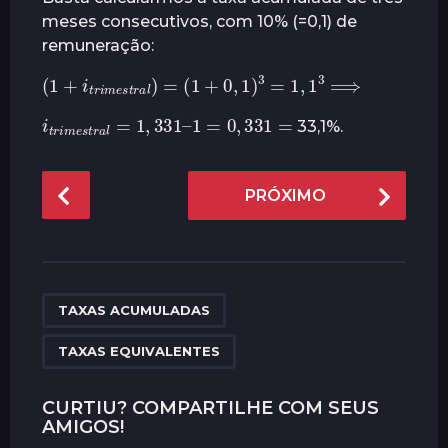
á
meses consecutivos, com 10% (=0,1) de
s
remuneração:
(
1
+
i
t
r
i
m
e
s
t
r
a
l
)
=
(
1
+
0
,
1
)
3
=
1
,
1
3
⟹
i
t
r
i
m
e
s
t
r
a
l
=
1
,
331
–
1
=
0
,
331
=
33,1%.
P
PRÓXIMO
o
s
t
P
,
a
TAXAS ACUMULADAS
g
TAXAS EQUIVALENTES
i
n
CURTIU? COMPARTILHE COM SEUS
a
AMIGOS!
t