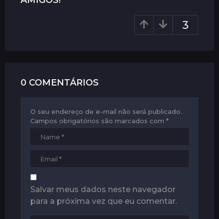
AMIGOS!
a
t
3
i
o
n
0 COMENTÁRIOS
O seu endereço de e-mail não será publicado.
Campos obrigatórios são marcados com
*
Salvar meus dados neste navegador
para a próxima vez que eu comentar.