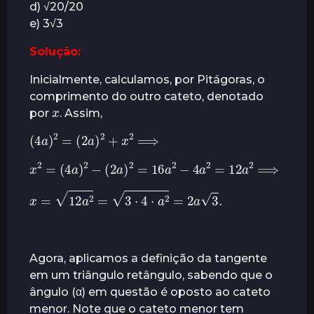
d) √20/20
r
e) 3√3
á
s
Solução:
Inicialmente, calculamos, por Pitágoras, o
comprimento do outro cateto, denotado
x
por
. Assim,
(
4
a
)
2
=
(
2
a
)
2
+
x
2
⟹
x
2
=
(
4
a
)
2
−
(
2
a
)
2
=
16
a
2
−
4
a
2
=
12
a
2
⟹
x
=
12
a
2
=
3
⋅
4
⋅
a
2
=
2
a
3
.
Agora, aplicamos a definição da tangente
em um triângulo retângulo, sabendo que o
ângulo (α) em questão é oposto ao cateto
menor. Note que o cateto menor tem