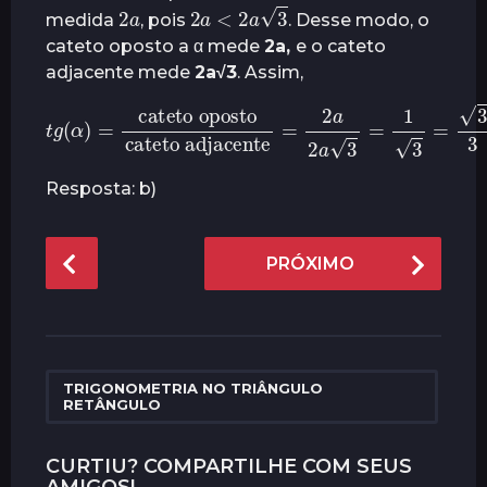
2
a
2
a
<
2
a
3
medida
, pois
. Desse modo, o
cateto oposto a α mede
2a,
e o cateto
adjacente mede
2a√3
. Assim,
t
g
cateto adjacente
(
α
)
=
cateto oposto
=
2
a
2
a
3
=
1
3
=
3
3
.
Resposta: b)
P
PRÓXIMO
o
s
t
P
a
TRIGONOMETRIA NO TRIÂNGULO
RETÂNGULO
g
i
CURTIU? COMPARTILHE COM SEUS
n