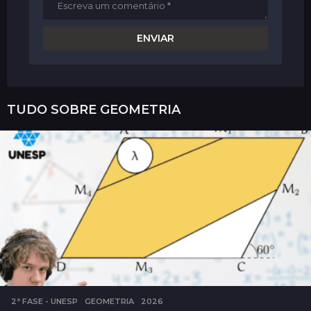
TUDO SOBRE
GEOMETRIA
2ª FASE - UNESP
,
GEOMETRIA
2026