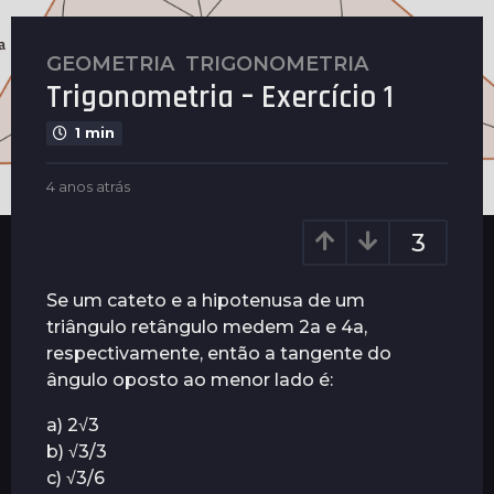
GEOMETRIA
,
TRIGONOMETRIA
4
Trigonometria – Exercício 1
a
n
1 min
o
s
b
4 anos atrás
4
a
y
a
t
P
n
3
l
r
o
e
s
á
n
a
Se um cateto e a hipotenusa de um
s
u
t
triângulo retângulo medem 2a e 4a,
4
s
r
respectivamente, então a tangente do
a
á
s
ângulo oposto ao menor lado é:
n
o
a) 2√3
s
b) √3/3
a
c) √3/6
t