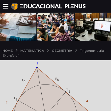
MATEMÁTICA
GEOMETRIA
HOME
Trigonometria -
Exercício 1