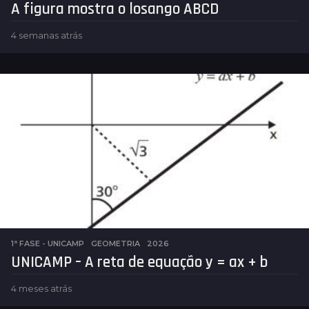
A figura mostra o losango ABCD
4 semanas atrás
5
d
i
a
s
a
t
r
á
s
1ª FASE - UNICAMP
,
GEOMETRIA
2026
UNICAMP – A reta de equação y = ax + b
4 meses atrás
4
m