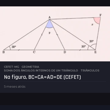
e
s
e
s
a
t
r
á
s
CEFET-MG
,
GEOMETRIA
SOMA DOS ÂNGULOS INTERNOS DE UM TRIÂNGULO
,
TRIÂNGULOS
Na figura, BC=CA=AD=DE (CEFET)
5 meses atrás
5
m
e
s
e
s