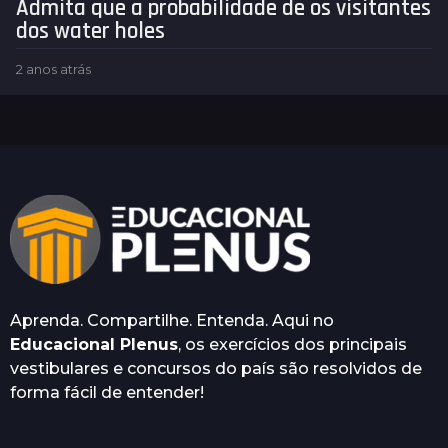
Admita que a probabilidade de os visitantes
dos water holes
2 anos atrás
2
a
n
o
s
a
t
r
á
s
Aprenda. Compartilhe. Entenda. Aqui no
Educacional Plenus
, os exercícios dos principais
vestibulares e concursos do país são resolvidos de
forma fácil de entender!