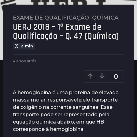
EXAME DE QUALIFICAÇÃO
,
QUÍMICA
4
UERJ 2018 – 1º Exame de
a
n
Qualificação – Q. 47 (Química)
o
2 min
s
a
b
4 anos atrás
4
t
y
a
r
G
n
0
á
u
o
s
i
s
m
a
4
A hemoglobina é uma proteína de elevada
a
t
a
massa molar, responsável pelo transporte
r
r
n
de oxigênio na corrente sanguínea. Esse
ã
á
o
e
s
transporte pode ser representado pela
s
s
equação química abaixo, em que HB
a
corresponde à hemoglobina.
t