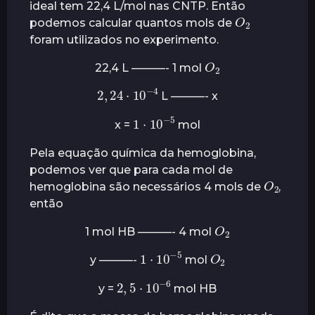
ideal tem 22,4 L/mol nas CNTP. Então
O
2
podemos calcular quantos mols de
foram utilizados no experimento.
O
2
22,4 L ———- 1 mol
2
,
24
4
⋅
10
−
L ———- x
1
⋅
10
−
5
x =
mol
Pela equação química da hemoglobina,
podemos ver que para cada mol de
O
2
hemoglobina são necessários 4 mols de
,
então
O
2
1 mol HB ———- 4 mol
1
⋅
10
−
5
O
2
y ———-
mol
2
,
5
6
⋅
10
−
y =
mol HB