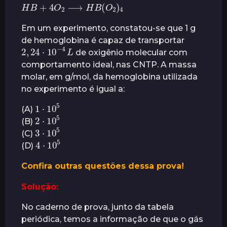
H
B
+
4
O
2
⟶
H
B
(
O
2
)
4
r
á
Em um experimento, constatou-se que 1 g
s
de hemoglobina é capaz de transportar
2
,
24
L
⋅
10
−
4
de oxigênio molecular com
comportamento ideal, nas CNTP. A massa
molar, em g/mol, da hemoglobina utilizada
no experimento é igual a:
1
⋅
10
5
(A)
2
⋅
5
10
(B)
3
⋅
5
10
(C)
4
⋅
5
10
(D)
Confira outras questões dessa prova!
Solução:
No caderno de prova, junto da tabela
periódica, temos a informação de que o gás