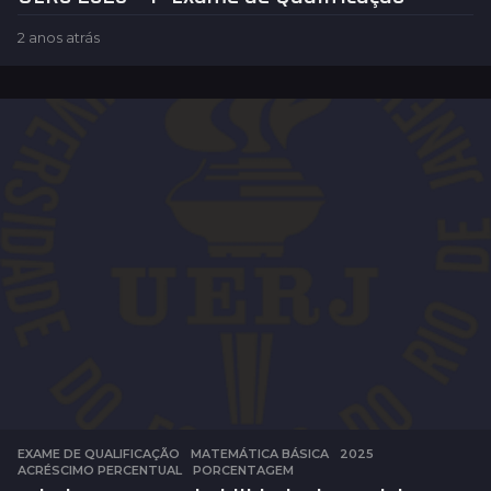
2 anos atrás
2
a
n
o
s
a
t
r
á
s
EXAME DE QUALIFICAÇÃO
,
MATEMÁTICA BÁSICA
2025
,
ACRÉSCIMO PERCENTUAL
,
PORCENTAGEM