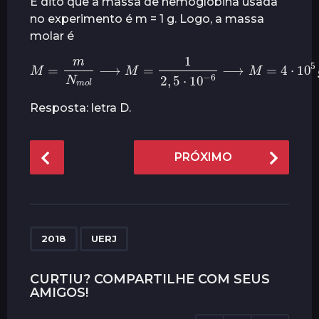
É dito que a massa de hemoglobina usada
no experimento é m = 1 g. Logo, a massa
molar é
M
=
m
N
m
o
l
⟶
M
=
1
2
,
5
⋅
10
−
6
⟶
M
=
4
⋅
10
5
g
/
Resposta: letra D.
P
PRÓXIMO
o
s
t
P
,
a
2018
UERJ
g
i
CURTIU? COMPARTILHE COM SEUS
AMIGOS!
n
a