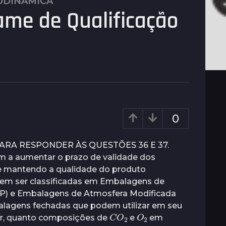
ODINÂMICA
ame de Qualificação
0
PARA RESPONDER ÀS QUESTÕES 36 E 37.
m a aumentar o prazo de validade dos
 e mantendo a qualidade do produto
em ser classificadas em Embalagens de
AP) e Embalagens de Atmosfera Modificada
alagens fechadas que podem utilizar em seu
C
2
O
O
2
 Kr, quanto composições de
e
em