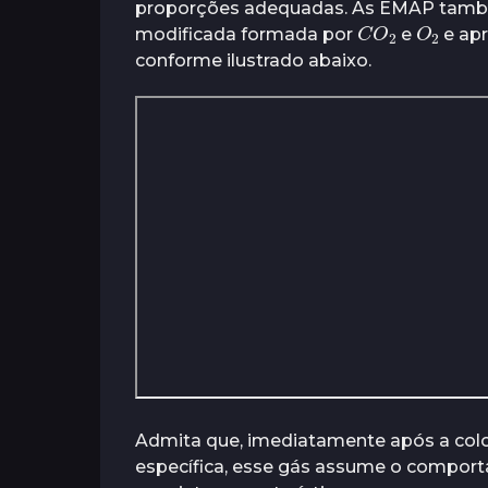
proporções adequadas. As EMAP tamb
C
2
O
O
2
modificada formada por
e
e apr
conforme ilustrado abaixo.
Admita que, imediatamente após a co
específica, esse gás assume o compo