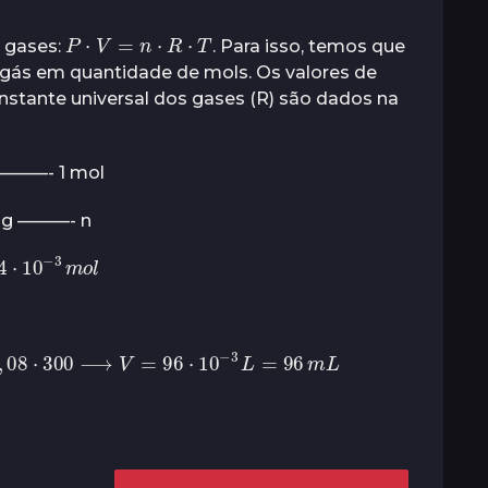
P
⋅
V
=
n
⋅
R
⋅
T
s gases:
. Para isso, temos que
gás em quantidade de mols. Os valores de
nstante universal dos gases (R) são dados na
 ———- 1 mol
6 g ———- n
4
⋅
10
−
3
m
o
l
8
⋅
300
⟶
V
=
96
⋅
10
−
3
L
=
96
m
L