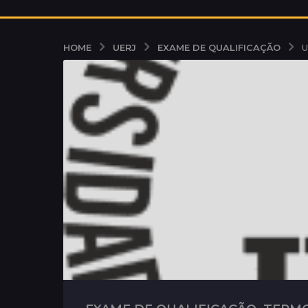
UERJ
EXAME DE QUALIFICAÇÃO
HOME
U
,