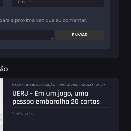
para a próxima vez que eu comentar.
ÇÃO
EXAME DE QUALIFICAÇÃO
,
RACIOCÍNIO LÓGICO
2027
UERJ – Em um jogo, uma
pessoa embaralha 20 cartas
1 mês atrás
1
m
ê
s