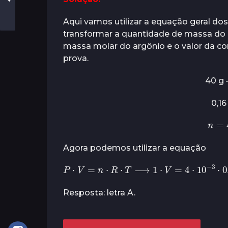
Aqui vamos utilizar a equação geral do
transformar a quantidade de massa do 
massa molar do argônio e o valor da co
prova.
40 g
0,1
n
=
Agora podemos utilizar a equação
P
⋅
V
=
n
⋅
R
⋅
T
⟶
1
⋅
V
=
4
⋅
10
−
3
⋅
0
,
0
Resposta: letra A.
P