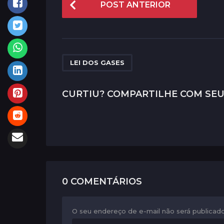
POST ANTERIOR
o
s
t
P
LEI DOS GASES
a
g
CURTIU? COMPARTILHE COM SEU
i
n
a
t
i
0 COMENTÁRIOS
o
n
O seu endereço de e-mail não será publicado