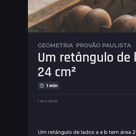
GEOMETRIA
,
PROVÃO PAULISTA
1
Um retângulo de 
a
n
24 cm²
o
a
t
1 min
r
á
b
1 ano atrás
1
s
y
a
1
P
n
l
a
o
e
a
n
n
t
Um retângulo de lados a e b tem área 
o
u
r