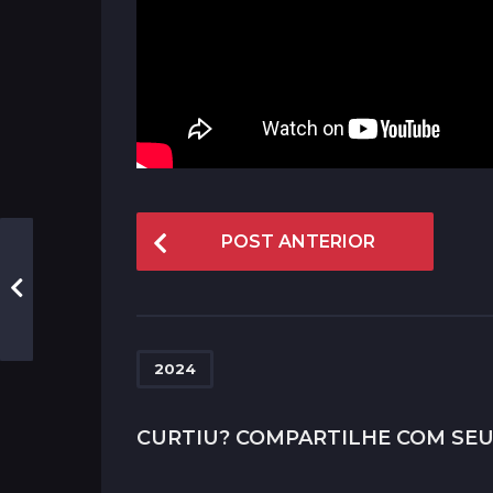
P
POST ANTERIOR
o
s
t
P
2024
a
g
CURTIU? COMPARTILHE COM SEU
i