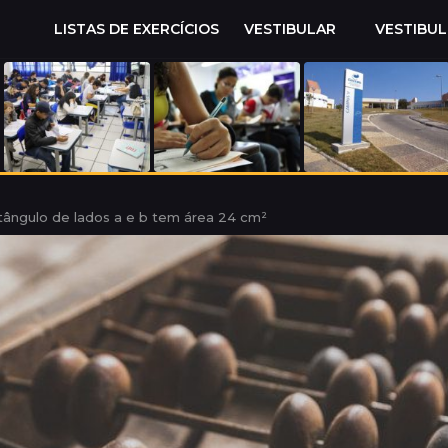
LISTAS DE EXERCÍCIOS
VESTIBULAR
VESTIBU
tângulo de lados a e b tem área 24 cm²