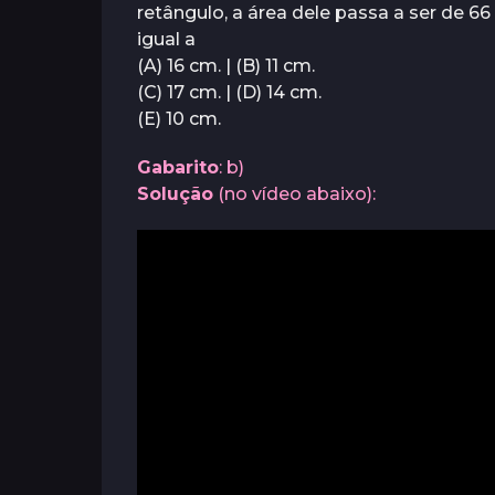
retângulo, a área dele passa a ser de 66
a
s
á
igual a
s
t
(A) 16 cm. | (B) 11 cm.
r
(C) 17 cm. | (D) 14 cm.
á
(E) 10 cm.
s
Gabarito
: b)
Solução
(no vídeo abaixo):