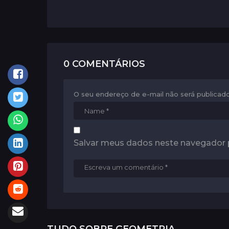
n
a
t
i
0 COMENTÁRIOS
o
n
O seu endereço de e-mail não será publicado
Salvar meus dados neste navegador 