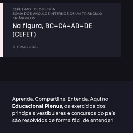
s
a
CEFET-MG
,
GEOMETRIA
SOMA DOS ÂNGULOS INTERNOS DE UM TRIÂNGULO
,
t
TRIÂNGULOS
r
Na figura, BC=CA=AD=DE
á
s
(CEFET)
5 meses atrás
5
m
e
s
e
s
a
t
r
á
Aprenda. Compartilhe. Entenda. Aqui no
s
Educacional Plenus
, os exercícios dos
principais vestibulares e concursos do país
são resolvidos de forma fácil de entender!