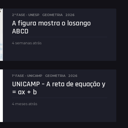
2ª FASE - UNESP
,
GEOMETRIA
2026
A figura mostra o losango
ABCD
4 semanas atrás
5
d
i
a
s
a
t
1ª FASE - UNICAMP
,
GEOMETRIA
2026
r
UNICAMP – A reta de equação y
á
= ax + b
s
4 meses atrás
4
m
e
s
e