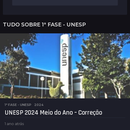
TUDO SOBRE
1ª FASE - UNESP
1ª FASE - UNESP
2024
UNESP 2024 Meio do Ano – Correção
1 ano atrás
1
a