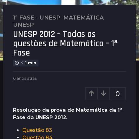
1ª FASE - UNESP
,
MATEMÁTICA
,
6
UNESP
a
UNESP 2012 – Todas as
n
o
questões de Matemática – 1ª
s
Fase
a
t
1 min
r
á
b
6 anos atrás
6
y
a
s
P
n
6
0
l
o
a
e
s
n
n
a
Resolução da prova de Matemática da 1ª
u
t
o
Fase da UNESP 2012.
s
r
s
á
a
Questão 83
s
t
Questão 84