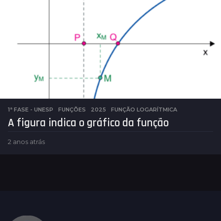
a
t
r
á
s
1ª FASE - UNESP
,
FUNÇÕES
2025
,
FUNÇÃO LOGARÍTMICA
A figura indica o gráfico da função
2 anos atrás
2
a
n
o
s
a
t
r
á