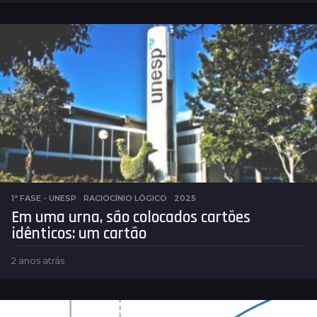
n
o
a
t
r
á
s
1ª FASE - UNESP
,
RACIOCÍNIO LÓGICO
2025
Em uma urna, são colocados cartões
idênticos: um cartão
2 anos atrás
2
a
n
o
s