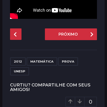
P
PRÓXIMO
o
s
t
P
,
,
,
a
2012
MATEMÁTICA
PROVA
g
UNESP
i
n
CURTIU? COMPARTILHE COM SEUS
a
AMIGOS!
t
i
0
o