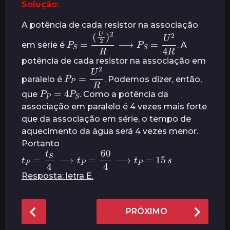
Solução:
A potência de cada resistor na associação
(
U
2
)
2
R
⟶
P
S
P
=
S
=
U
2
4
R
em série é
. A
potência de cada resistor na associação em
P
P
R
=
U
2
paralelo é
. Podemos dizer, então,
P
P
=
4
P
S
que
. Como a potência da
associação em paralelo é 4 vezes mais forte
que da associação em série, o tempo de
aquecimento da água será 4 vezes menor.
Portanto
t
P
=
t
S
4
⟶
t
P
=
60
4
⟶
t
P
=
15
s
Resposta: letra E.
P
PRÓXIMO
o