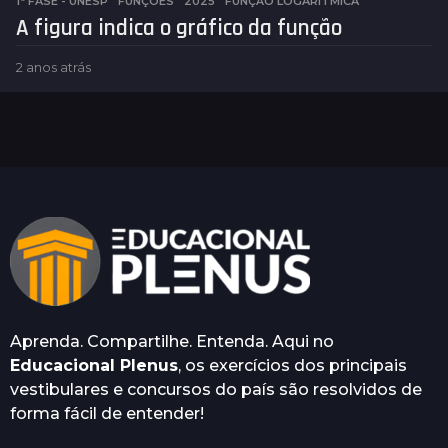
1ª FASE - UNESP
,
FUNÇÕES
2025
,
FUNÇÃO LOGARÍTMICA
A figura indica o gráfico da função
2 anos atrás
2
a
n
o
s
a
t
r
á
s
Aprenda. Compartilhe. Entenda. Aqui no
Educacional Plenus
, os exercícios dos principais
vestibulares e concursos do país são resolvidos de
forma fácil de entender!