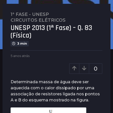
1ª FASE - UNESP
,
5
CIRCUITOS ELÉTRICOS
a
UNESP 2013 (1ª Fase) – Q. 83
n
o
(Física)
s
3 min
a
t
b
5 anos atrás
5
r
y
a
á
G
n
0
s
u
o
i
5
s
m
a
a
Determinada massa de água deve ser
a
t
n
aquecida com o calor dissipado por uma
r
r
o
associação de resistores ligada nos pontos
ã
á
e
s
s
A e B do esquema mostrado na figura.
s
a
t