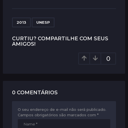
s
t
P
,
a
2013
UNESP
g
i
CURTIU? COMPARTILHE COM SEUS
AMIGOS!
n
a
0
t
i
o
n
0 COMENTÁRIOS
O seu endereço de e-mail não será publicado.
Campos obrigatórios são marcados com
*