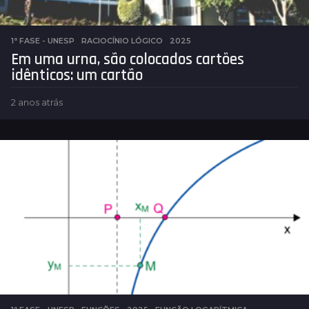
1ª FASE - UNESP
,
RACIOCÍNIO LÓGICO
2025
Em uma urna, são colocados cartões
idênticos: um cartão
2 anos atrás
2
a
n
o
s
a
t
r
á
s