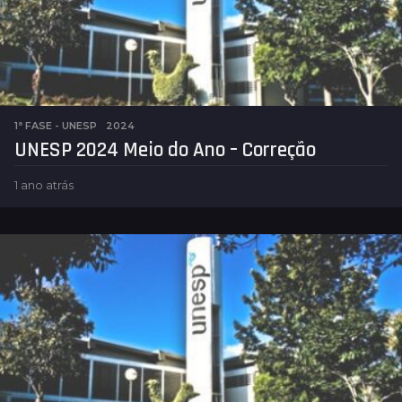
1ª FASE - UNESP
2024
UNESP 2024 Meio do Ano – Correção
1 ano atrás
1
a
n
o
a
t
r
á
s